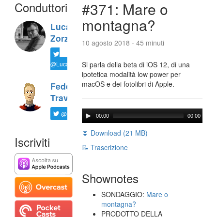
Conduttori
#371: Mare o
montagna?
Luca
Zorzi
10 agosto 2018 - 45 minuti
@LucaTNT
Si parla della beta di iOS 12, di una
ipotetica modalità low power per
macOS e dei fotolibri di Apple.
Federico
Travaini
@ftrava
00:00
00:00
⏬ Download (21 MB)
Iscriviti
📝 Trascrizione
Shownotes
SONDAGGIO:
Mare o
montagna?
PRODOTTO DELLA