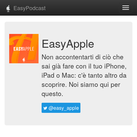
EasyPodcast
Toggl
navig
EasyApple
Non accontentarti di ciò che
sai già fare con il tuo iPhone,
iPad o Mac: c'è tanto altro da
scoprire. Noi siamo qui per
questo.
@easy_apple