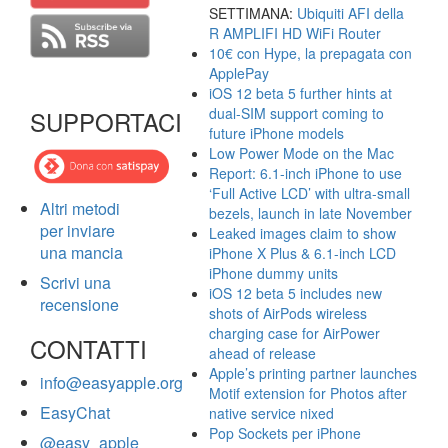
SETTIMANA:
Ubiquiti AFI della
R AMPLIFI HD WiFi Router
10€ con Hype, la prepagata con
ApplePay
iOS 12 beta 5 further hints at
dual-SIM support coming to
SUPPORTACI
future iPhone models
Low Power Mode on the Mac
Report: 6.1-inch iPhone to use
‘Full Active LCD’ with ultra-small
Altri metodi
bezels, launch in late November
per inviare
Leaked images claim to show
una mancia
iPhone X Plus & 6.1-inch LCD
iPhone dummy units
Scrivi una
iOS 12 beta 5 includes new
recensione
shots of AirPods wireless
charging case for AirPower
CONTATTI
ahead of release
Apple’s printing partner launches
info@easyapple.org
Motif extension for Photos after
EasyChat
native service nixed
Pop Sockets per iPhone
@easy_apple