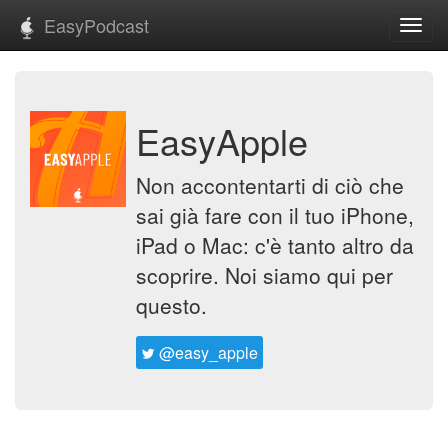
EasyPodcast
Toggl
navig
EasyApple
Non accontentarti di ciò che
sai già fare con il tuo iPhone,
iPad o Mac: c'è tanto altro da
scoprire. Noi siamo qui per
questo.
@easy_apple