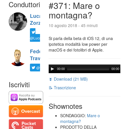
Conduttori
#371: Mare o
montagna?
Luca
Zorzi
10 agosto 2018 - 45 minuti
@LucaTNT
Si parla della beta di iOS 12, di una
ipotetica modalità low power per
macOS e dei fotolibri di Apple.
Federico
Travaini
@ftrava
00:00
00:00
⏬ Download (21 MB)
Iscriviti
📝 Trascrizione
Shownotes
SONDAGGIO:
Mare o
montagna?
PRODOTTO DELLA