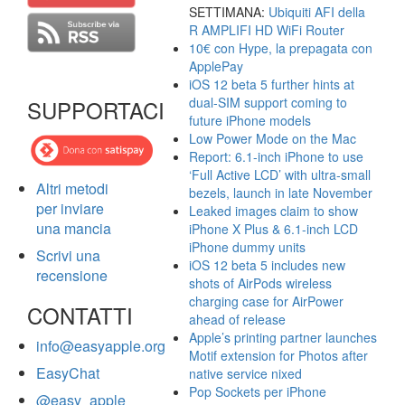
SETTIMANA:
Ubiquiti AFI della
R AMPLIFI HD WiFi Router
10€ con Hype, la prepagata con
ApplePay
iOS 12 beta 5 further hints at
dual-SIM support coming to
SUPPORTACI
future iPhone models
Low Power Mode on the Mac
Report: 6.1-inch iPhone to use
‘Full Active LCD’ with ultra-small
Altri metodi
bezels, launch in late November
per inviare
Leaked images claim to show
una mancia
iPhone X Plus & 6.1-inch LCD
iPhone dummy units
Scrivi una
iOS 12 beta 5 includes new
recensione
shots of AirPods wireless
charging case for AirPower
CONTATTI
ahead of release
Apple’s printing partner launches
info@easyapple.org
Motif extension for Photos after
EasyChat
native service nixed
Pop Sockets per iPhone
@easy_apple