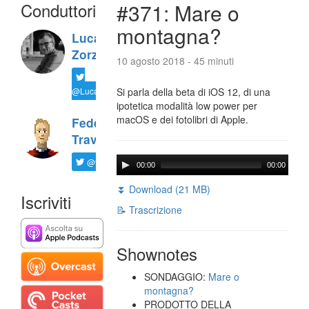
Conduttori
#371: Mare o
montagna?
Luca
Zorzi
10 agosto 2018 - 45 minuti
@LucaTNT
Si parla della beta di iOS 12, di una
ipotetica modalità low power per
macOS e dei fotolibri di Apple.
Federico
Travaini
@ftrava
00:00
00:00
⏬ Download (21 MB)
Iscriviti
📝 Trascrizione
Shownotes
SONDAGGIO:
Mare o
montagna?
PRODOTTO DELLA