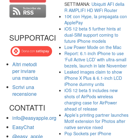
SETTIMANA:
Ubiquiti AFI della
R AMPLIFI HD WiFi Router
10€ con Hype, la prepagata con
ApplePay
iOS 12 beta 5 further hints at
dual-SIM support coming to
SUPPORTACI
future iPhone models
Low Power Mode on the Mac
Report: 6.1-inch iPhone to use
‘Full Active LCD’ with ultra-small
Altri metodi
bezels, launch in late November
per inviare
Leaked images claim to show
una mancia
iPhone X Plus & 6.1-inch LCD
iPhone dummy units
Scrivi una
iOS 12 beta 5 includes new
recensione
shots of AirPods wireless
charging case for AirPower
CONTATTI
ahead of release
Apple’s printing partner launches
info@easyapple.org
Motif extension for Photos after
EasyChat
native service nixed
Pop Sockets per iPhone
@easy_apple