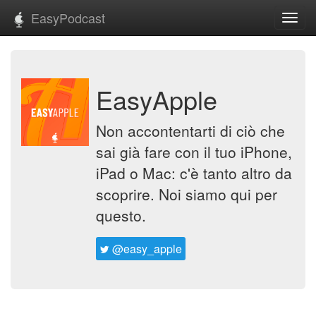
EasyPodcast
Toggl
navig
EasyApple
Non accontentarti di ciò che
sai già fare con il tuo iPhone,
iPad o Mac: c'è tanto altro da
scoprire. Noi siamo qui per
questo.
@easy_apple