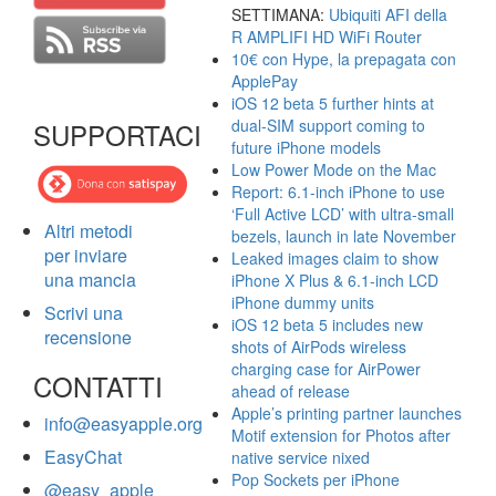
SETTIMANA:
Ubiquiti AFI della
R AMPLIFI HD WiFi Router
10€ con Hype, la prepagata con
ApplePay
iOS 12 beta 5 further hints at
dual-SIM support coming to
SUPPORTACI
future iPhone models
Low Power Mode on the Mac
Report: 6.1-inch iPhone to use
‘Full Active LCD’ with ultra-small
Altri metodi
bezels, launch in late November
per inviare
Leaked images claim to show
una mancia
iPhone X Plus & 6.1-inch LCD
iPhone dummy units
Scrivi una
iOS 12 beta 5 includes new
recensione
shots of AirPods wireless
charging case for AirPower
CONTATTI
ahead of release
Apple’s printing partner launches
info@easyapple.org
Motif extension for Photos after
EasyChat
native service nixed
Pop Sockets per iPhone
@easy_apple