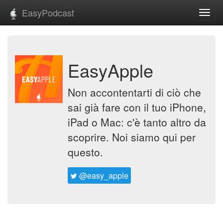
EasyPodcast
Toggl
navig
EasyApple
Non accontentarti di ciò che
sai già fare con il tuo iPhone,
iPad o Mac: c'è tanto altro da
scoprire. Noi siamo qui per
questo.
@easy_apple