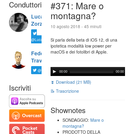
Conduttori
#371: Mare o
montagna?
Luca
Zorzi
10 agosto 2018 - 45 minuti
@LucaTNT
Si parla della beta di iOS 12, di una
ipotetica modalità low power per
macOS e dei fotolibri di Apple.
Federico
Travaini
@ftrava
00:00
00:00
⏬ Download (21 MB)
Iscriviti
📝 Trascrizione
Shownotes
SONDAGGIO:
Mare o
montagna?
PRODOTTO DELLA