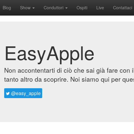
Blog
Show
Conduttori
Ospiti
Live
Contattaci
EasyApple
Non accontentarti di ciò che sai già fare con 
tanto altro da scoprire. Noi siamo qui per que
@easy_apple