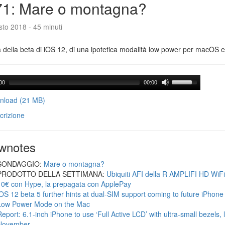
71: Mare o montagna?
to 2018 - 45 minuti
a della beta di iOS 12, di una ipotetica modalità low power per macOS e d
00
00:00
load (21 MB)
crizione
wnotes
SONDAGGIO:
Mare o montagna?
PRODOTTO DELLA SETTIMANA:
Ubiquiti AFI della R AMPLIFI HD WiF
10€ con Hype, la prepagata con ApplePay
iOS 12 beta 5 further hints at dual-SIM support coming to future iPhon
Low Power Mode on the Mac
Report: 6.1-inch iPhone to use ‘Full Active LCD’ with ultra-small bezels, 
November