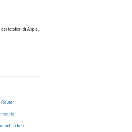
ei fotolibri di Apple.
i Router
e models
launch in late