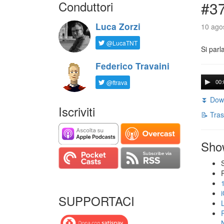
Conduttori
#3
Luca Zorzi
10 agos
@LucaTNT
Si parl
Federico Travaini
@ftrava
00:
⏬ Down
Iscriviti
📝 Tras
Sho
SUPPORTACI