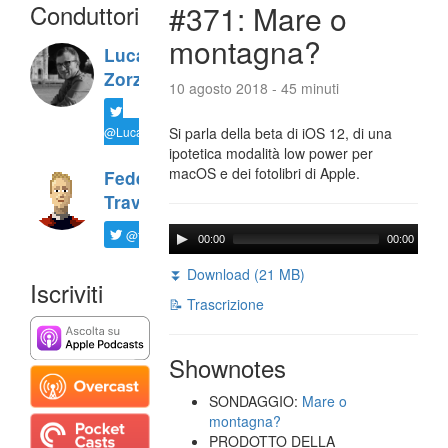
Conduttori
#371: Mare o
montagna?
Luca
Zorzi
10 agosto 2018 - 45 minuti
@LucaTNT
Si parla della beta di iOS 12, di una
ipotetica modalità low power per
macOS e dei fotolibri di Apple.
Federico
Travaini
@ftrava
00:00
00:00
⏬ Download (21 MB)
Iscriviti
📝 Trascrizione
Shownotes
SONDAGGIO:
Mare o
montagna?
PRODOTTO DELLA