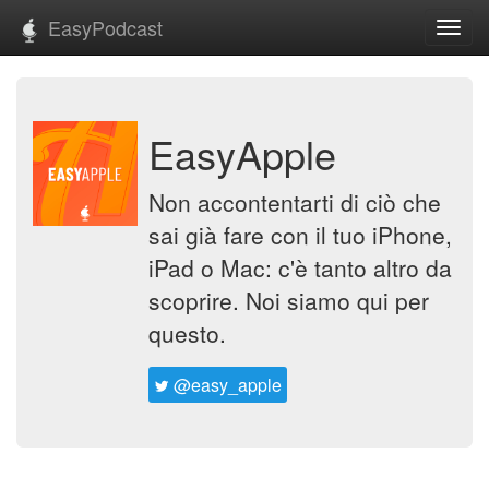
EasyPodcast
Toggl
navig
EasyApple
Non accontentarti di ciò che
sai già fare con il tuo iPhone,
iPad o Mac: c'è tanto altro da
scoprire. Noi siamo qui per
questo.
@easy_apple