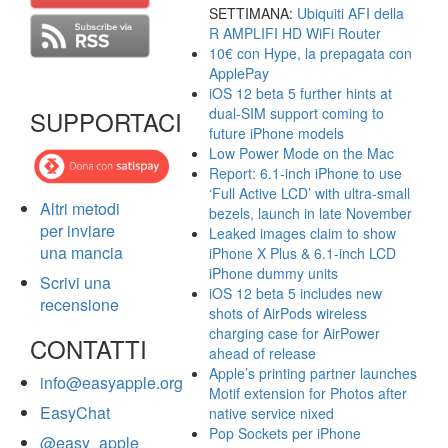
SETTIMANA:
Ubiquiti AFI della
R AMPLIFI HD WiFi Router
10€ con Hype, la prepagata con
ApplePay
iOS 12 beta 5 further hints at
dual-SIM support coming to
SUPPORTACI
future iPhone models
Low Power Mode on the Mac
Report: 6.1-inch iPhone to use
‘Full Active LCD’ with ultra-small
Altri metodi
bezels, launch in late November
per inviare
Leaked images claim to show
una mancia
iPhone X Plus & 6.1-inch LCD
iPhone dummy units
Scrivi una
iOS 12 beta 5 includes new
recensione
shots of AirPods wireless
charging case for AirPower
CONTATTI
ahead of release
Apple’s printing partner launches
info@easyapple.org
Motif extension for Photos after
EasyChat
native service nixed
Pop Sockets per iPhone
@easy_apple