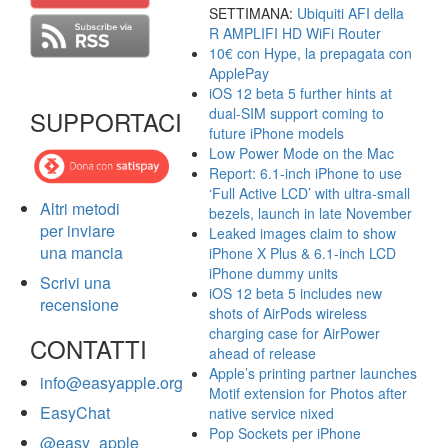
SETTIMANA:
Ubiquiti AFI della
R AMPLIFI HD WiFi Router
10€ con Hype, la prepagata con
ApplePay
iOS 12 beta 5 further hints at
dual-SIM support coming to
SUPPORTACI
future iPhone models
Low Power Mode on the Mac
Report: 6.1-inch iPhone to use
‘Full Active LCD’ with ultra-small
Altri metodi
bezels, launch in late November
per inviare
Leaked images claim to show
una mancia
iPhone X Plus & 6.1-inch LCD
iPhone dummy units
Scrivi una
iOS 12 beta 5 includes new
recensione
shots of AirPods wireless
charging case for AirPower
CONTATTI
ahead of release
Apple’s printing partner launches
info@easyapple.org
Motif extension for Photos after
EasyChat
native service nixed
Pop Sockets per iPhone
@easy_apple