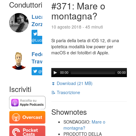
Conduttori
#371: Mare o
montagna?
Luca
Zorzi
10 agosto 2018 - 45 minuti
@LucaTNT
Si parla della beta di iOS 12, di una
ipotetica modalità low power per
macOS e dei fotolibri di Apple.
Federico
Travaini
@ftrava
00:00
00:00
⏬ Download (21 MB)
Iscriviti
📝 Trascrizione
Shownotes
SONDAGGIO:
Mare o
montagna?
PRODOTTO DELLA