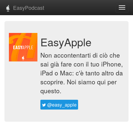
EasyPodcast
Toggl
navig
EasyApple
Non accontentarti di ciò che
sai già fare con il tuo iPhone,
iPad o Mac: c'è tanto altro da
scoprire. Noi siamo qui per
questo.
@easy_apple