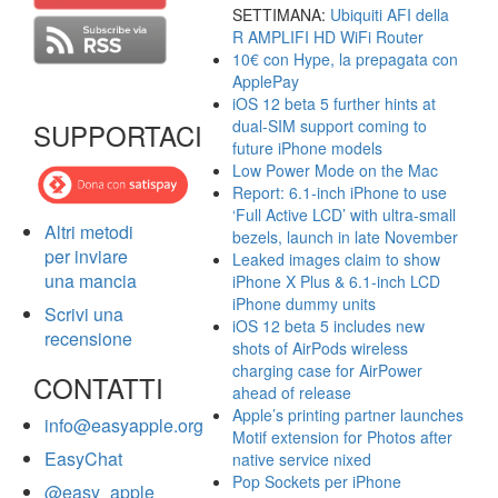
SETTIMANA:
Ubiquiti AFI della
R AMPLIFI HD WiFi Router
10€ con Hype, la prepagata con
ApplePay
iOS 12 beta 5 further hints at
dual-SIM support coming to
SUPPORTACI
future iPhone models
Low Power Mode on the Mac
Report: 6.1-inch iPhone to use
‘Full Active LCD’ with ultra-small
Altri metodi
bezels, launch in late November
per inviare
Leaked images claim to show
una mancia
iPhone X Plus & 6.1-inch LCD
iPhone dummy units
Scrivi una
iOS 12 beta 5 includes new
recensione
shots of AirPods wireless
charging case for AirPower
CONTATTI
ahead of release
Apple’s printing partner launches
info@easyapple.org
Motif extension for Photos after
EasyChat
native service nixed
Pop Sockets per iPhone
@easy_apple