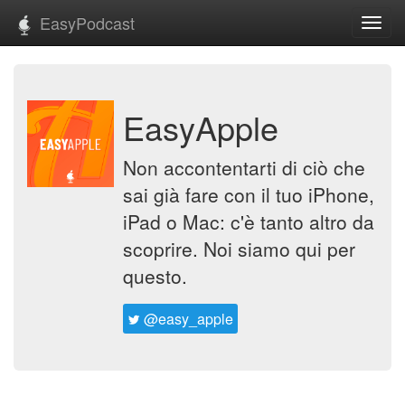
EasyPodcast
Toggl
navig
EasyApple
Non accontentarti di ciò che
sai già fare con il tuo iPhone,
iPad o Mac: c'è tanto altro da
scoprire. Noi siamo qui per
questo.
@easy_apple