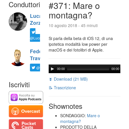
Conduttori
#371: Mare o
montagna?
Luca
Zorzi
10 agosto 2018 - 45 minuti
@LucaTNT
Si parla della beta di iOS 12, di una
ipotetica modalità low power per
macOS e dei fotolibri di Apple.
Federico
Travaini
@ftrava
00:00
00:00
⏬ Download (21 MB)
Iscriviti
📝 Trascrizione
Shownotes
SONDAGGIO:
Mare o
montagna?
PRODOTTO DELLA