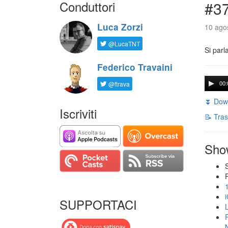
Conduttori
#3
Luca Zorzi
10 agos
@LucaTNT
Si parl
Federico Travaini
@ftrava
00:
⏬ Down
Iscriviti
📝 Tras
Sho
SUPPORTACI