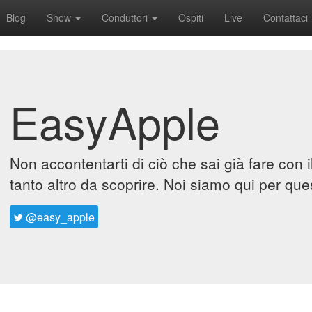
Blog
Show
Conduttori
Ospiti
Live
Contattaci
EasyApple
Non accontentarti di ciò che sai già fare con 
tanto altro da scoprire. Noi siamo qui per que
@easy_apple