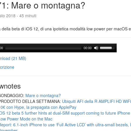
71: Mare o montagna?
to 2018 - 45 minuti
a della beta di iOS 12, di una ipotetica modalità low power per macOS e d
00
00:00
load (21 MB)
crizione
wnotes
SONDAGGIO:
Mare o montagna?
PRODOTTO DELLA SETTIMANA:
Ubiquiti AFI della R AMPLIFI HD WiF
10€ con Hype, la prepagata con ApplePay
iOS 12 beta 5 further hints at dual-SIM support coming to future iPhon
Low Power Mode on the Mac
Report: 6.1-inch iPhone to use ‘Full Active LCD’ with ultra-small bezels, 
November