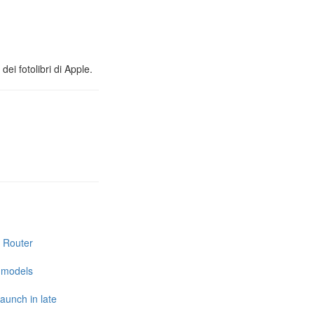
ei fotolibri di Apple.
i Router
e models
launch in late