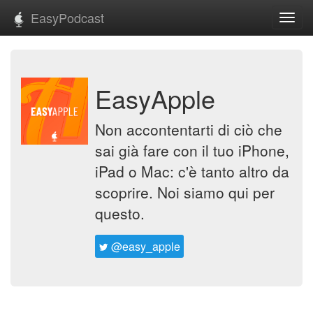
EasyPodcast
Toggl
navig
EasyApple
Non accontentarti di ciò che
sai già fare con il tuo iPhone,
iPad o Mac: c'è tanto altro da
scoprire. Noi siamo qui per
questo.
@easy_apple