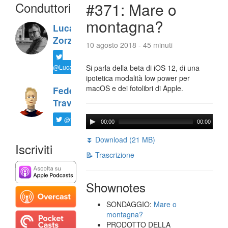
Conduttori
#371: Mare o
montagna?
Luca
Zorzi
10 agosto 2018 - 45 minuti
@LucaTNT
Si parla della beta di iOS 12, di una
ipotetica modalità low power per
macOS e dei fotolibri di Apple.
Federico
Travaini
@ftrava
00:00
00:00
⏬ Download (21 MB)
Iscriviti
📝 Trascrizione
Shownotes
SONDAGGIO:
Mare o
montagna?
PRODOTTO DELLA