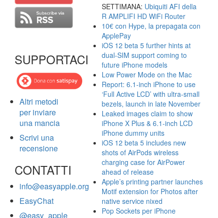
SETTIMANA:
Ubiquiti AFI della
R AMPLIFI HD WiFi Router
10€ con Hype, la prepagata con
ApplePay
iOS 12 beta 5 further hints at
dual-SIM support coming to
SUPPORTACI
future iPhone models
Low Power Mode on the Mac
Report: 6.1-inch iPhone to use
‘Full Active LCD’ with ultra-small
Altri metodi
bezels, launch in late November
per inviare
Leaked images claim to show
una mancia
iPhone X Plus & 6.1-inch LCD
iPhone dummy units
Scrivi una
iOS 12 beta 5 includes new
recensione
shots of AirPods wireless
charging case for AirPower
CONTATTI
ahead of release
Apple’s printing partner launches
info@easyapple.org
Motif extension for Photos after
EasyChat
native service nixed
Pop Sockets per iPhone
@easy_apple