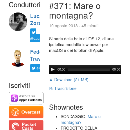
Conduttori
#371: Mare o
montagna?
Luca
Zorzi
10 agosto 2018 - 45 minuti
@LucaTNT
Si parla della beta di iOS 12, di una
ipotetica modalità low power per
macOS e dei fotolibri di Apple.
Federico
Travaini
@ftrava
00:00
00:00
⏬ Download (21 MB)
Iscriviti
📝 Trascrizione
Shownotes
SONDAGGIO:
Mare o
montagna?
PRODOTTO DELLA