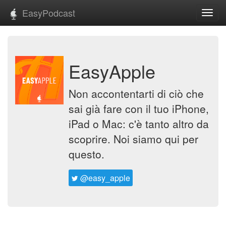
EasyPodcast
Toggl
navig
EasyApple
Non accontentarti di ciò che
sai già fare con il tuo iPhone,
iPad o Mac: c'è tanto altro da
scoprire. Noi siamo qui per
questo.
@easy_apple