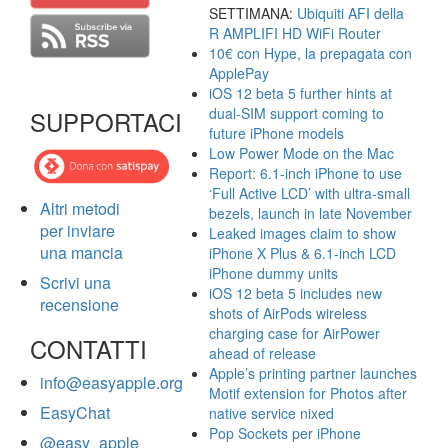
SETTIMANA:
Ubiquiti AFI della
R AMPLIFI HD WiFi Router
10€ con Hype, la prepagata con
ApplePay
iOS 12 beta 5 further hints at
dual-SIM support coming to
SUPPORTACI
future iPhone models
Low Power Mode on the Mac
Report: 6.1-inch iPhone to use
‘Full Active LCD’ with ultra-small
Altri metodi
bezels, launch in late November
per inviare
Leaked images claim to show
una mancia
iPhone X Plus & 6.1-inch LCD
iPhone dummy units
Scrivi una
iOS 12 beta 5 includes new
recensione
shots of AirPods wireless
charging case for AirPower
CONTATTI
ahead of release
Apple’s printing partner launches
info@easyapple.org
Motif extension for Photos after
EasyChat
native service nixed
Pop Sockets per iPhone
@easy_apple