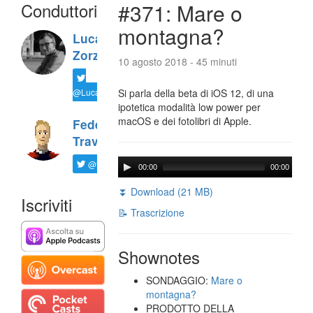
Conduttori
#371: Mare o
montagna?
Luca
Zorzi
10 agosto 2018 - 45 minuti
@LucaTNT
Si parla della beta di iOS 12, di una
ipotetica modalità low power per
macOS e dei fotolibri di Apple.
Federico
Travaini
@ftrava
00:00
00:00
⏬ Download (21 MB)
Iscriviti
📝 Trascrizione
Shownotes
SONDAGGIO:
Mare o
montagna?
PRODOTTO DELLA