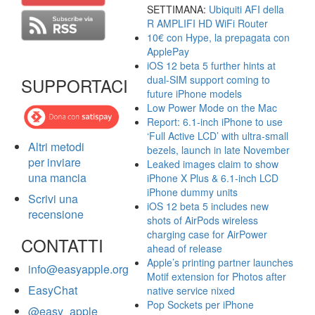
SETTIMANA:
Ubiquiti AFI della
R AMPLIFI HD WiFi Router
10€ con Hype, la prepagata con
ApplePay
iOS 12 beta 5 further hints at
dual-SIM support coming to
SUPPORTACI
future iPhone models
Low Power Mode on the Mac
Report: 6.1-inch iPhone to use
‘Full Active LCD’ with ultra-small
Altri metodi
bezels, launch in late November
per inviare
Leaked images claim to show
una mancia
iPhone X Plus & 6.1-inch LCD
iPhone dummy units
Scrivi una
iOS 12 beta 5 includes new
recensione
shots of AirPods wireless
charging case for AirPower
CONTATTI
ahead of release
Apple’s printing partner launches
info@easyapple.org
Motif extension for Photos after
EasyChat
native service nixed
Pop Sockets per iPhone
@easy_apple