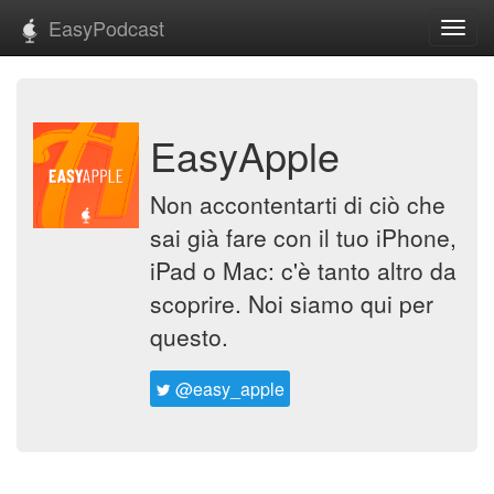
EasyPodcast
Toggl
navig
EasyApple
Non accontentarti di ciò che
sai già fare con il tuo iPhone,
iPad o Mac: c'è tanto altro da
scoprire. Noi siamo qui per
questo.
@easy_apple