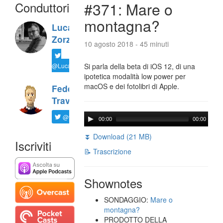
Conduttori
#371: Mare o
montagna?
Luca
Zorzi
10 agosto 2018 - 45 minuti
@LucaTNT
Si parla della beta di iOS 12, di una
ipotetica modalità low power per
macOS e dei fotolibri di Apple.
Federico
Travaini
@ftrava
00:00
00:00
⏬ Download (21 MB)
Iscriviti
📝 Trascrizione
Shownotes
SONDAGGIO:
Mare o
montagna?
PRODOTTO DELLA