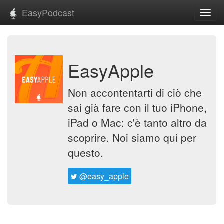
EasyPodcast
Toggl
navig
EasyApple
Non accontentarti di ciò che
sai già fare con il tuo iPhone,
iPad o Mac: c'è tanto altro da
scoprire. Noi siamo qui per
questo.
@easy_apple