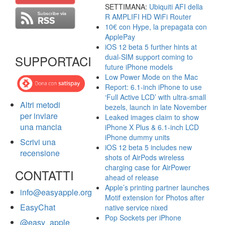
SETTIMANA:
Ubiquiti AFI della
R AMPLIFI HD WiFi Router
10€ con Hype, la prepagata con
ApplePay
iOS 12 beta 5 further hints at
dual-SIM support coming to
SUPPORTACI
future iPhone models
Low Power Mode on the Mac
Report: 6.1-inch iPhone to use
‘Full Active LCD’ with ultra-small
Altri metodi
bezels, launch in late November
per inviare
Leaked images claim to show
una mancia
iPhone X Plus & 6.1-inch LCD
iPhone dummy units
Scrivi una
iOS 12 beta 5 includes new
recensione
shots of AirPods wireless
charging case for AirPower
CONTATTI
ahead of release
Apple’s printing partner launches
info@easyapple.org
Motif extension for Photos after
EasyChat
native service nixed
Pop Sockets per iPhone
@easy_apple