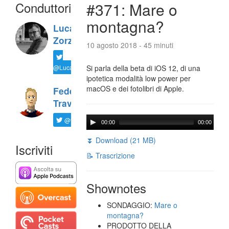
Conduttori
#371: Mare o
montagna?
Luca
Zorzi
10 agosto 2018 - 45 minuti
@LucaTNT
Si parla della beta di iOS 12, di una
ipotetica modalità low power per
macOS e dei fotolibri di Apple.
Federico
Travaini
@ftrava
00:00
00:00
⏬ Download (21 MB)
Iscriviti
📝 Trascrizione
Shownotes
SONDAGGIO:
Mare o
montagna?
PRODOTTO DELLA