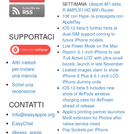
SETTIMANA:
Ubiquiti AFI della
R AMPLIFI HD WiFi Router
10€ con Hype, la prepagata con
ApplePay
iOS 12 beta 5 further hints at
dual-SIM support coming to
SUPPORTACI
future iPhone models
Low Power Mode on the Mac
Report: 6.1-inch iPhone to use
‘Full Active LCD’ with ultra-small
Altri metodi
bezels, launch in late November
per inviare
Leaked images claim to show
una mancia
iPhone X Plus & 6.1-inch LCD
iPhone dummy units
Scrivi una
iOS 12 beta 5 includes new
recensione
shots of AirPods wireless
charging case for AirPower
CONTATTI
ahead of release
Apple’s printing partner launches
info@easyapple.org
Motif extension for Photos after
EasyChat
native service nixed
Pop Sockets per iPhone
@easy_apple