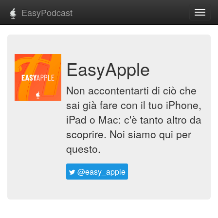
EasyPodcast
Toggl
navig
EasyApple
Non accontentarti di ciò che
sai già fare con il tuo iPhone,
iPad o Mac: c'è tanto altro da
scoprire. Noi siamo qui per
questo.
@easy_apple