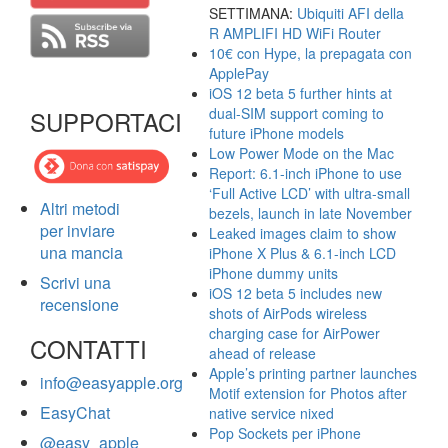
SETTIMANA:
Ubiquiti AFI della
R AMPLIFI HD WiFi Router
10€ con Hype, la prepagata con
ApplePay
iOS 12 beta 5 further hints at
dual-SIM support coming to
SUPPORTACI
future iPhone models
Low Power Mode on the Mac
Report: 6.1-inch iPhone to use
‘Full Active LCD’ with ultra-small
Altri metodi
bezels, launch in late November
per inviare
Leaked images claim to show
una mancia
iPhone X Plus & 6.1-inch LCD
iPhone dummy units
Scrivi una
iOS 12 beta 5 includes new
recensione
shots of AirPods wireless
charging case for AirPower
CONTATTI
ahead of release
Apple’s printing partner launches
info@easyapple.org
Motif extension for Photos after
EasyChat
native service nixed
Pop Sockets per iPhone
@easy_apple