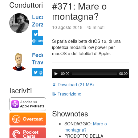
Conduttori
#371: Mare o
montagna?
Luca
Zorzi
10 agosto 2018 - 45 minuti
@LucaTNT
Si parla della beta di iOS 12, di una
ipotetica modalità low power per
macOS e dei fotolibri di Apple.
Federico
Travaini
@ftrava
00:00
00:00
⏬ Download (21 MB)
Iscriviti
📝 Trascrizione
Shownotes
SONDAGGIO:
Mare o
montagna?
PRODOTTO DELLA