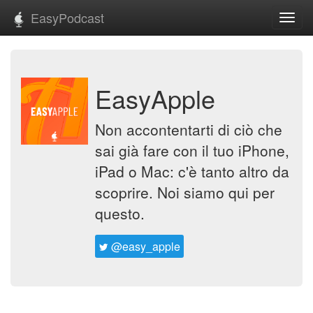
EasyPodcast
Toggl
navig
EasyApple
Non accontentarti di ciò che
sai già fare con il tuo iPhone,
iPad o Mac: c'è tanto altro da
scoprire. Noi siamo qui per
questo.
@easy_apple