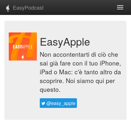
EasyPodcast
Toggl
navig
EasyApple
Non accontentarti di ciò che
sai già fare con il tuo iPhone,
iPad o Mac: c'è tanto altro da
scoprire. Noi siamo qui per
questo.
@easy_apple