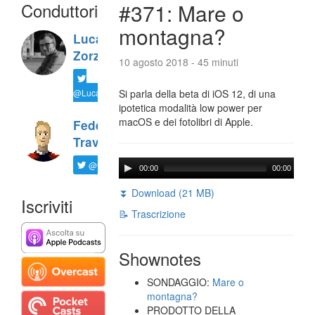
Conduttori
#371: Mare o
montagna?
Luca
Zorzi
10 agosto 2018 - 45 minuti
@LucaTNT
Si parla della beta di iOS 12, di una
ipotetica modalità low power per
macOS e dei fotolibri di Apple.
Federico
Travaini
@ftrava
00:00
00:00
⏬ Download (21 MB)
Iscriviti
📝 Trascrizione
Shownotes
SONDAGGIO:
Mare o
montagna?
PRODOTTO DELLA