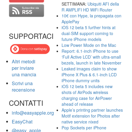
SETTIMANA:
Ubiquiti AFI della
R AMPLIFI HD WiFi Router
10€ con Hype, la prepagata con
ApplePay
iOS 12 beta 5 further hints at
dual-SIM support coming to
SUPPORTACI
future iPhone models
Low Power Mode on the Mac
Report: 6.1-inch iPhone to use
‘Full Active LCD’ with ultra-small
Altri metodi
bezels, launch in late November
per inviare
Leaked images claim to show
una mancia
iPhone X Plus & 6.1-inch LCD
iPhone dummy units
Scrivi una
iOS 12 beta 5 includes new
recensione
shots of AirPods wireless
charging case for AirPower
CONTATTI
ahead of release
Apple’s printing partner launches
info@easyapple.org
Motif extension for Photos after
EasyChat
native service nixed
Pop Sockets per iPhone
@easy_apple