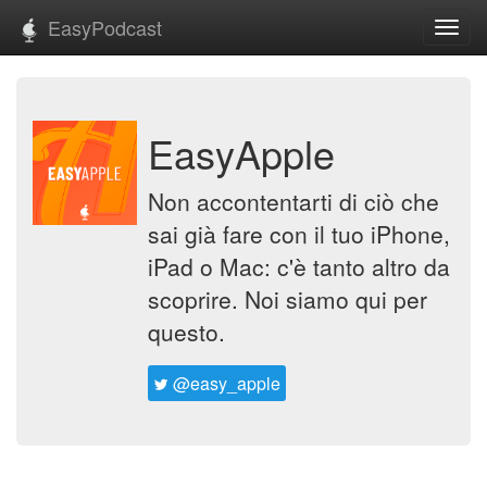
EasyPodcast
Toggl
navig
EasyApple
Non accontentarti di ciò che
sai già fare con il tuo iPhone,
iPad o Mac: c'è tanto altro da
scoprire. Noi siamo qui per
questo.
@easy_apple