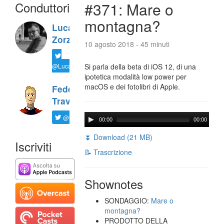
Conduttori
#371: Mare o
montagna?
Luca
Zorzi
10 agosto 2018 - 45 minuti
@LucaTNT
Si parla della beta di iOS 12, di una
ipotetica modalità low power per
macOS e dei fotolibri di Apple.
Federico
Travaini
@ftrava
00:00
00:00
⏬ Download (21 MB)
Iscriviti
📝 Trascrizione
Shownotes
SONDAGGIO:
Mare o
montagna?
PRODOTTO DELLA