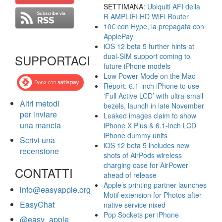
SETTIMANA:
Ubiquiti AFI della
R AMPLIFI HD WiFi Router
10€ con Hype, la prepagata con
ApplePay
iOS 12 beta 5 further hints at
dual-SIM support coming to
SUPPORTACI
future iPhone models
Low Power Mode on the Mac
Report: 6.1-inch iPhone to use
‘Full Active LCD’ with ultra-small
Altri metodi
bezels, launch in late November
per inviare
Leaked images claim to show
una mancia
iPhone X Plus & 6.1-inch LCD
iPhone dummy units
Scrivi una
iOS 12 beta 5 includes new
recensione
shots of AirPods wireless
charging case for AirPower
CONTATTI
ahead of release
Apple’s printing partner launches
info@easyapple.org
Motif extension for Photos after
EasyChat
native service nixed
Pop Sockets per iPhone
@easy_apple