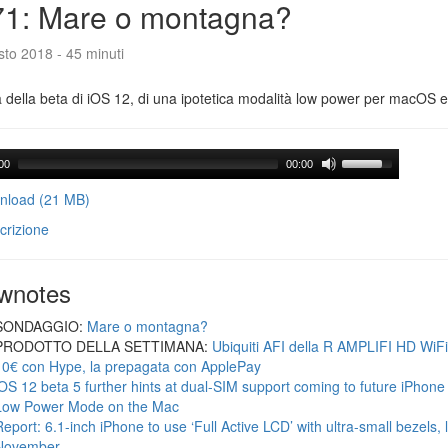
71: Mare o montagna?
to 2018 - 45 minuti
a della beta di iOS 12, di una ipotetica modalità low power per macOS e d
00
00:00
load (21 MB)
crizione
wnotes
SONDAGGIO:
Mare o montagna?
PRODOTTO DELLA SETTIMANA:
Ubiquiti AFI della R AMPLIFI HD WiF
10€ con Hype, la prepagata con ApplePay
iOS 12 beta 5 further hints at dual-SIM support coming to future iPhon
Low Power Mode on the Mac
Report: 6.1-inch iPhone to use ‘Full Active LCD’ with ultra-small bezels, 
November