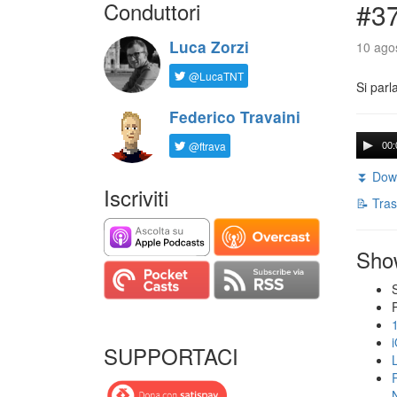
Conduttori
#3
Luca Zorzi
10 agos
@LucaTNT
Si parl
Federico Travaini
@ftrava
00:
⏬ Down
Iscriviti
📝 Tras
Sho
SUPPORTACI