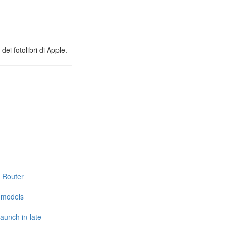
ei fotolibri di Apple.
i Router
e models
launch in late