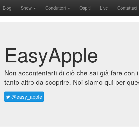
Blog
Show
Conduttori
Ospiti
Live
Contattaci
EasyApple
Non accontentarti di ciò che sai già fare con 
tanto altro da scoprire. Noi siamo qui per que
@easy_apple