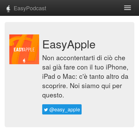
EasyPodcast
Toggl
navig
EasyApple
Non accontentarti di ciò che
sai già fare con il tuo iPhone,
iPad o Mac: c'è tanto altro da
scoprire. Noi siamo qui per
questo.
@easy_apple