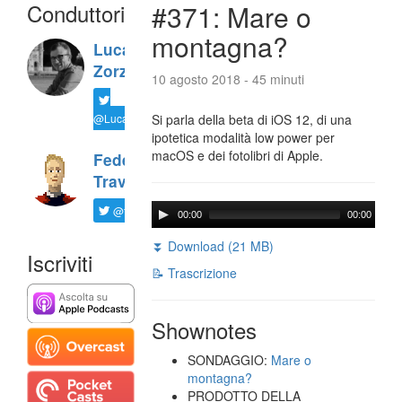
Conduttori
#371: Mare o
montagna?
Luca
Zorzi
10 agosto 2018 - 45 minuti
@LucaTNT
Si parla della beta di iOS 12, di una
ipotetica modalità low power per
macOS e dei fotolibri di Apple.
Federico
Travaini
@ftrava
00:00
00:00
⏬ Download (21 MB)
Iscriviti
📝 Trascrizione
Shownotes
SONDAGGIO:
Mare o
montagna?
PRODOTTO DELLA