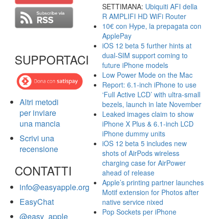
SETTIMANA:
Ubiquiti AFI della
R AMPLIFI HD WiFi Router
10€ con Hype, la prepagata con
ApplePay
iOS 12 beta 5 further hints at
dual-SIM support coming to
SUPPORTACI
future iPhone models
Low Power Mode on the Mac
Report: 6.1-inch iPhone to use
‘Full Active LCD’ with ultra-small
Altri metodi
bezels, launch in late November
per inviare
Leaked images claim to show
una mancia
iPhone X Plus & 6.1-inch LCD
iPhone dummy units
Scrivi una
iOS 12 beta 5 includes new
recensione
shots of AirPods wireless
charging case for AirPower
CONTATTI
ahead of release
Apple’s printing partner launches
info@easyapple.org
Motif extension for Photos after
EasyChat
native service nixed
Pop Sockets per iPhone
@easy_apple