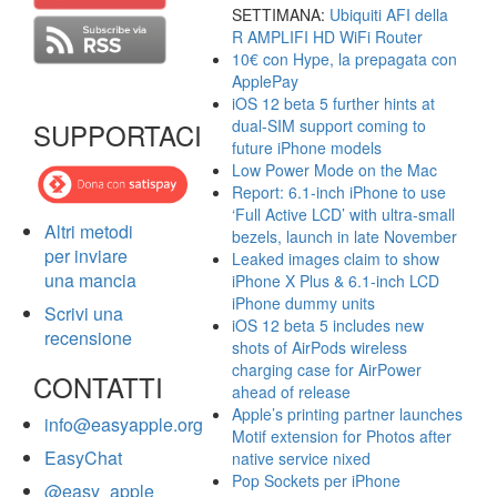
SETTIMANA:
Ubiquiti AFI della
R AMPLIFI HD WiFi Router
10€ con Hype, la prepagata con
ApplePay
iOS 12 beta 5 further hints at
dual-SIM support coming to
SUPPORTACI
future iPhone models
Low Power Mode on the Mac
Report: 6.1-inch iPhone to use
‘Full Active LCD’ with ultra-small
Altri metodi
bezels, launch in late November
per inviare
Leaked images claim to show
una mancia
iPhone X Plus & 6.1-inch LCD
iPhone dummy units
Scrivi una
iOS 12 beta 5 includes new
recensione
shots of AirPods wireless
charging case for AirPower
CONTATTI
ahead of release
Apple’s printing partner launches
info@easyapple.org
Motif extension for Photos after
EasyChat
native service nixed
Pop Sockets per iPhone
@easy_apple