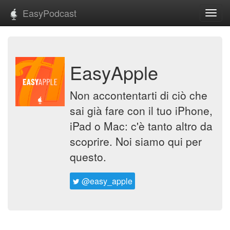
EasyPodcast
Toggl
navig
EasyApple
Non accontentarti di ciò che
sai già fare con il tuo iPhone,
iPad o Mac: c'è tanto altro da
scoprire. Noi siamo qui per
questo.
@easy_apple