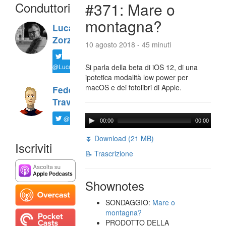
Conduttori
#371: Mare o
montagna?
Luca
Zorzi
10 agosto 2018 - 45 minuti
@LucaTNT
Si parla della beta di iOS 12, di una
ipotetica modalità low power per
macOS e dei fotolibri di Apple.
Federico
Travaini
@ftrava
00:00
00:00
⏬ Download (21 MB)
Iscriviti
📝 Trascrizione
Shownotes
SONDAGGIO:
Mare o
montagna?
PRODOTTO DELLA