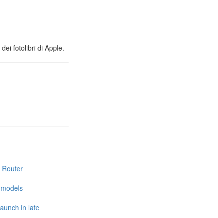
ei fotolibri di Apple.
i Router
e models
launch in late