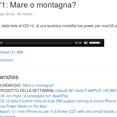
71: Mare o montagna?
to 2018 - 45 minuti
a della beta di iOS 12, di una ipotetica modalità low power per macOS e d
00
00:00
load (21 MB)
crizione
wnotes
SONDAGGIO:
Mare o montagna?
PRODOTTO DELLA SETTIMANA:
Ubiquiti AFI della R AMPLIFI HD WiF
10€ con Hype, la prepagata con ApplePay
iOS 12 beta 5 further hints at dual-SIM support coming to future iPhon
Low Power Mode on the Mac
Report: 6.1-inch iPhone to use ‘Full Active LCD’ with ultra-small bezels, 
November