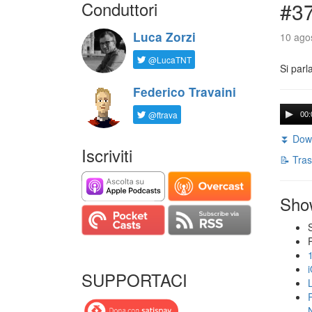
Conduttori
#3
Luca Zorzi
10 agos
@LucaTNT
Si parl
Federico Travaini
@ftrava
00:
⏬ Down
Iscriviti
📝 Tras
Sho
SUPPORTACI