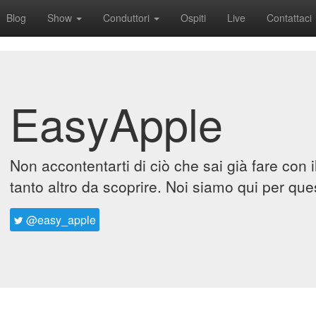
Blog
Show
Conduttori
Ospiti
Live
Contattaci
EasyApple
Non accontentarti di ciò che sai già fare con 
tanto altro da scoprire. Noi siamo qui per que
@easy_apple