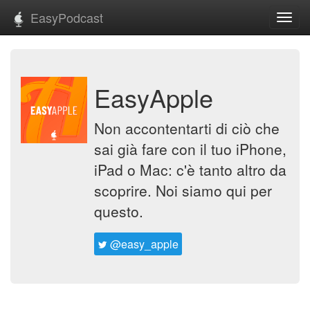
EasyPodcast
Toggl
navig
EasyApple
Non accontentarti di ciò che
sai già fare con il tuo iPhone,
iPad o Mac: c'è tanto altro da
scoprire. Noi siamo qui per
questo.
@easy_apple