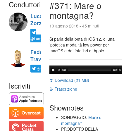
Conduttori
#371: Mare o
montagna?
Luca
Zorzi
10 agosto 2018 - 45 minuti
@LucaTNT
Si parla della beta di iOS 12, di una
ipotetica modalità low power per
macOS e dei fotolibri di Apple.
Federico
Travaini
@ftrava
00:00
00:00
⏬ Download (21 MB)
Iscriviti
📝 Trascrizione
Shownotes
SONDAGGIO:
Mare o
montagna?
PRODOTTO DELLA