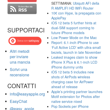
SETTIMANA:
Ubiquiti AFI della
R AMPLIFI HD WiFi Router
10€ con Hype, la prepagata con
ApplePay
iOS 12 beta 5 further hints at
dual-SIM support coming to
SUPPORTACI
future iPhone models
Low Power Mode on the Mac
Report: 6.1-inch iPhone to use
‘Full Active LCD’ with ultra-small
Altri metodi
bezels, launch in late November
per inviare
Leaked images claim to show
una mancia
iPhone X Plus & 6.1-inch LCD
iPhone dummy units
Scrivi una
iOS 12 beta 5 includes new
recensione
shots of AirPods wireless
charging case for AirPower
CONTATTI
ahead of release
Apple’s printing partner launches
info@easyapple.org
Motif extension for Photos after
EasyChat
native service nixed
Pop Sockets per iPhone
@easy_apple