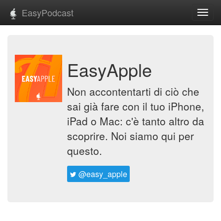
EasyPodcast
Toggl
navig
EasyApple
Non accontentarti di ciò che
sai già fare con il tuo iPhone,
iPad o Mac: c'è tanto altro da
scoprire. Noi siamo qui per
questo.
@easy_apple