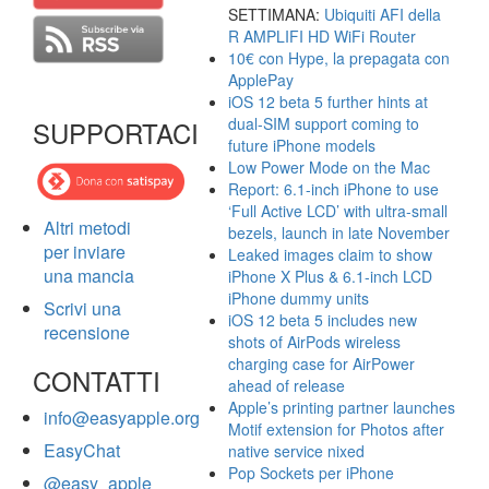
SETTIMANA:
Ubiquiti AFI della
R AMPLIFI HD WiFi Router
10€ con Hype, la prepagata con
ApplePay
iOS 12 beta 5 further hints at
dual-SIM support coming to
SUPPORTACI
future iPhone models
Low Power Mode on the Mac
Report: 6.1-inch iPhone to use
‘Full Active LCD’ with ultra-small
Altri metodi
bezels, launch in late November
per inviare
Leaked images claim to show
una mancia
iPhone X Plus & 6.1-inch LCD
iPhone dummy units
Scrivi una
iOS 12 beta 5 includes new
recensione
shots of AirPods wireless
charging case for AirPower
CONTATTI
ahead of release
Apple’s printing partner launches
info@easyapple.org
Motif extension for Photos after
EasyChat
native service nixed
Pop Sockets per iPhone
@easy_apple