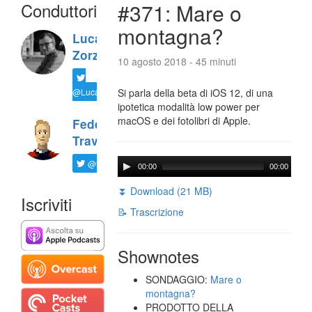
Conduttori
#371: Mare o
montagna?
Luca
Zorzi
10 agosto 2018 - 45 minuti
@LucaTNT
Si parla della beta di iOS 12, di una
ipotetica modalità low power per
macOS e dei fotolibri di Apple.
Federico
Travaini
@ftrava
00:00
00:00
⏬ Download (21 MB)
Iscriviti
📝 Trascrizione
Shownotes
SONDAGGIO:
Mare o
montagna?
PRODOTTO DELLA