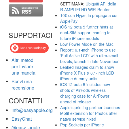
SETTIMANA:
Ubiquiti AFI della
R AMPLIFI HD WiFi Router
10€ con Hype, la prepagata con
ApplePay
iOS 12 beta 5 further hints at
dual-SIM support coming to
SUPPORTACI
future iPhone models
Low Power Mode on the Mac
Report: 6.1-inch iPhone to use
‘Full Active LCD’ with ultra-small
Altri metodi
bezels, launch in late November
per inviare
Leaked images claim to show
una mancia
iPhone X Plus & 6.1-inch LCD
iPhone dummy units
Scrivi una
iOS 12 beta 5 includes new
recensione
shots of AirPods wireless
charging case for AirPower
CONTATTI
ahead of release
Apple’s printing partner launches
info@easyapple.org
Motif extension for Photos after
EasyChat
native service nixed
Pop Sockets per iPhone
@easy_apple