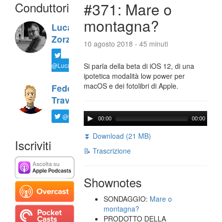
Conduttori
#371: Mare o
montagna?
Luca
Zorzi
10 agosto 2018 - 45 minuti
@LucaTNT
Si parla della beta di iOS 12, di una
ipotetica modalità low power per
macOS e dei fotolibri di Apple.
Federico
Travaini
@ftrava
00:00
00:00
⏬ Download (21 MB)
Iscriviti
📝 Trascrizione
Shownotes
SONDAGGIO:
Mare o
montagna?
PRODOTTO DELLA