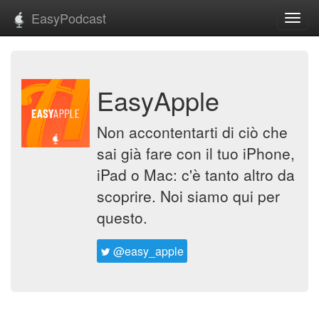
EasyPodcast
Toggl
navig
EasyApple
Non accontentarti di ciò che
sai già fare con il tuo iPhone,
iPad o Mac: c'è tanto altro da
scoprire. Noi siamo qui per
questo.
@easy_apple