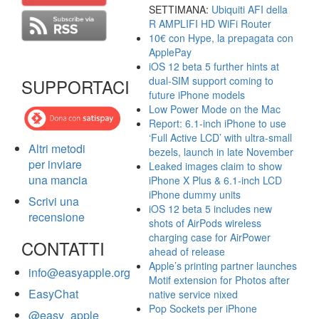
SETTIMANA:
Ubiquiti AFI della
R AMPLIFI HD WiFi Router
10€ con Hype, la prepagata con
ApplePay
iOS 12 beta 5 further hints at
dual-SIM support coming to
SUPPORTACI
future iPhone models
Low Power Mode on the Mac
Report: 6.1-inch iPhone to use
‘Full Active LCD’ with ultra-small
Altri metodi
bezels, launch in late November
per inviare
Leaked images claim to show
una mancia
iPhone X Plus & 6.1-inch LCD
iPhone dummy units
Scrivi una
iOS 12 beta 5 includes new
recensione
shots of AirPods wireless
charging case for AirPower
CONTATTI
ahead of release
Apple’s printing partner launches
info@easyapple.org
Motif extension for Photos after
EasyChat
native service nixed
Pop Sockets per iPhone
@easy_apple