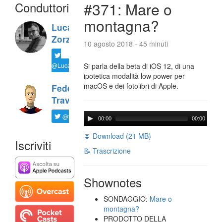
Conduttori
#371: Mare o
montagna?
Luca
Zorzi
10 agosto 2018 - 45 minuti
@LucaTNT
Si parla della beta di iOS 12, di una
ipotetica modalità low power per
macOS e dei fotolibri di Apple.
Federico
Travaini
@ftrava
00:00
00:00
⏬ Download (21 MB)
Iscriviti
📝 Trascrizione
Shownotes
SONDAGGIO:
Mare o
montagna?
PRODOTTO DELLA