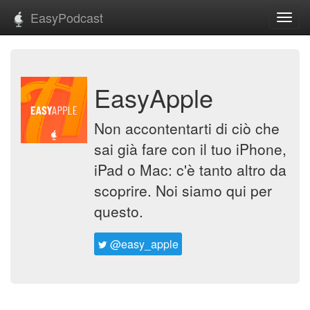
EasyPodcast
Toggl
navig
EasyApple
Non accontentarti di ciò che
sai già fare con il tuo iPhone,
iPad o Mac: c'è tanto altro da
scoprire. Noi siamo qui per
questo.
@easy_apple