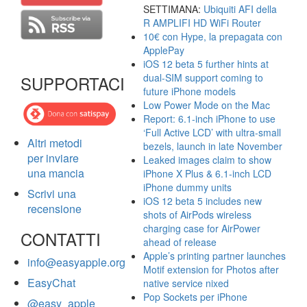
SETTIMANA:
Ubiquiti AFI della
R AMPLIFI HD WiFi Router
10€ con Hype, la prepagata con
ApplePay
iOS 12 beta 5 further hints at
dual-SIM support coming to
SUPPORTACI
future iPhone models
Low Power Mode on the Mac
Report: 6.1-inch iPhone to use
‘Full Active LCD’ with ultra-small
Altri metodi
bezels, launch in late November
per inviare
Leaked images claim to show
una mancia
iPhone X Plus & 6.1-inch LCD
iPhone dummy units
Scrivi una
iOS 12 beta 5 includes new
recensione
shots of AirPods wireless
charging case for AirPower
CONTATTI
ahead of release
Apple’s printing partner launches
info@easyapple.org
Motif extension for Photos after
EasyChat
native service nixed
Pop Sockets per iPhone
@easy_apple