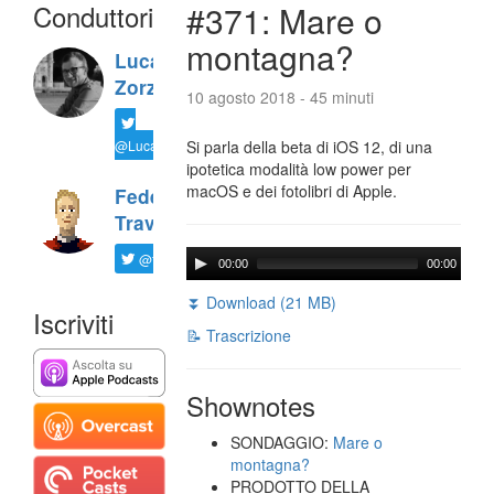
Conduttori
#371: Mare o
montagna?
Luca
Zorzi
10 agosto 2018 - 45 minuti
@LucaTNT
Si parla della beta di iOS 12, di una
ipotetica modalità low power per
macOS e dei fotolibri di Apple.
Federico
Travaini
@ftrava
00:00
00:00
⏬ Download (21 MB)
Iscriviti
📝 Trascrizione
Shownotes
SONDAGGIO:
Mare o
montagna?
PRODOTTO DELLA