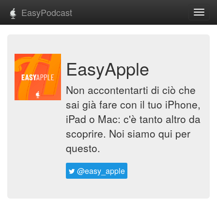
EasyPodcast
Toggl
navig
EasyApple
Non accontentarti di ciò che
sai già fare con il tuo iPhone,
iPad o Mac: c'è tanto altro da
scoprire. Noi siamo qui per
questo.
@easy_apple