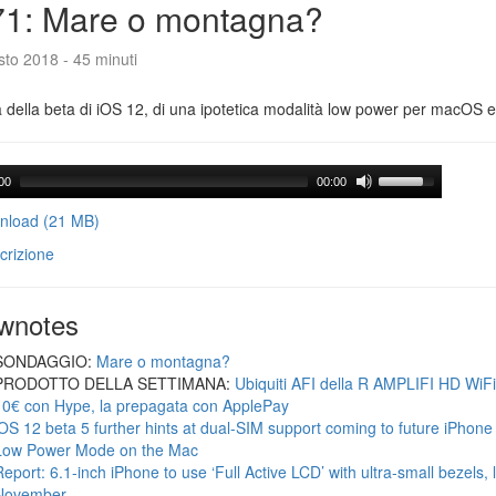
71: Mare o montagna?
to 2018 - 45 minuti
a della beta di iOS 12, di una ipotetica modalità low power per macOS e d
00
00:00
load (21 MB)
crizione
wnotes
SONDAGGIO:
Mare o montagna?
PRODOTTO DELLA SETTIMANA:
Ubiquiti AFI della R AMPLIFI HD WiF
10€ con Hype, la prepagata con ApplePay
iOS 12 beta 5 further hints at dual-SIM support coming to future iPhon
Low Power Mode on the Mac
Report: 6.1-inch iPhone to use ‘Full Active LCD’ with ultra-small bezels, 
November