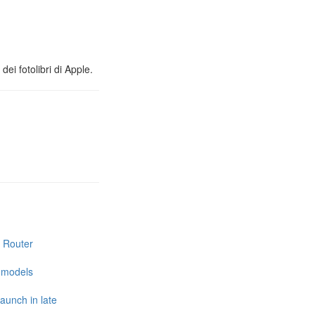
ei fotolibri di Apple.
i Router
e models
launch in late