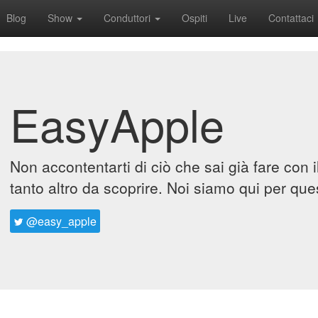
Blog
Show
Conduttori
Ospiti
Live
Contattaci
EasyApple
Non accontentarti di ciò che sai già fare con 
tanto altro da scoprire. Noi siamo qui per que
@easy_apple