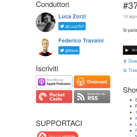
Conduttori
#3
Luca Zorzi
10 agos
@LucaTNT
Si parl
Federico Travaini
@ftrava
00:
⏬ Down
Iscriviti
📝 Tras
Sho
SUPPORTACI