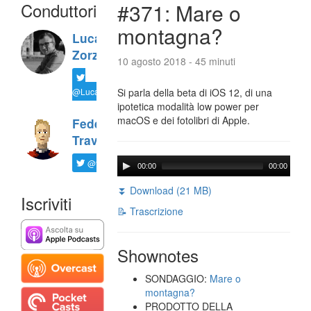
Conduttori
#371: Mare o
montagna?
Luca
Zorzi
10 agosto 2018 - 45 minuti
@LucaTNT
Si parla della beta di iOS 12, di una
ipotetica modalità low power per
macOS e dei fotolibri di Apple.
Federico
Travaini
@ftrava
00:00
00:00
⏬ Download (21 MB)
Iscriviti
📝 Trascrizione
Shownotes
SONDAGGIO:
Mare o
montagna?
PRODOTTO DELLA