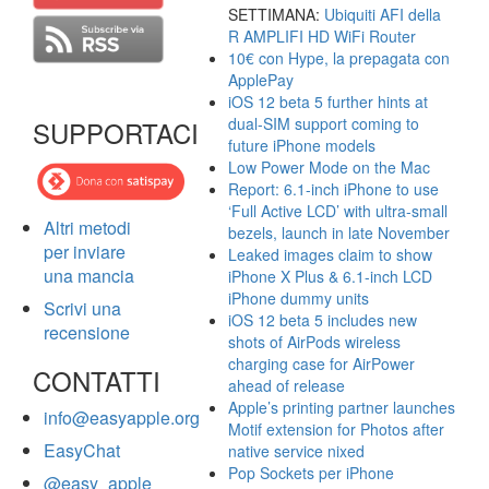
SETTIMANA:
Ubiquiti AFI della
R AMPLIFI HD WiFi Router
10€ con Hype, la prepagata con
ApplePay
iOS 12 beta 5 further hints at
dual-SIM support coming to
SUPPORTACI
future iPhone models
Low Power Mode on the Mac
Report: 6.1-inch iPhone to use
‘Full Active LCD’ with ultra-small
Altri metodi
bezels, launch in late November
per inviare
Leaked images claim to show
una mancia
iPhone X Plus & 6.1-inch LCD
iPhone dummy units
Scrivi una
iOS 12 beta 5 includes new
recensione
shots of AirPods wireless
charging case for AirPower
CONTATTI
ahead of release
Apple’s printing partner launches
info@easyapple.org
Motif extension for Photos after
EasyChat
native service nixed
Pop Sockets per iPhone
@easy_apple