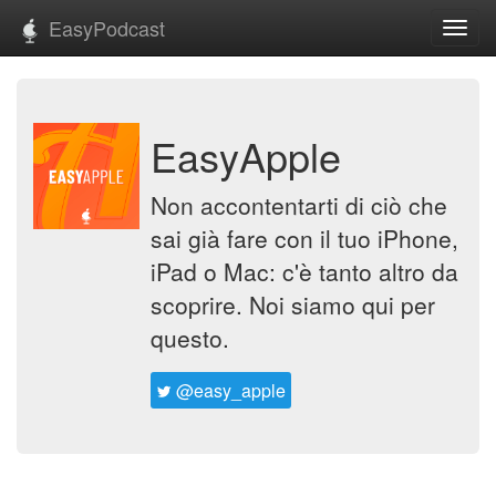
EasyPodcast
Toggl
navig
EasyApple
Non accontentarti di ciò che
sai già fare con il tuo iPhone,
iPad o Mac: c'è tanto altro da
scoprire. Noi siamo qui per
questo.
@easy_apple