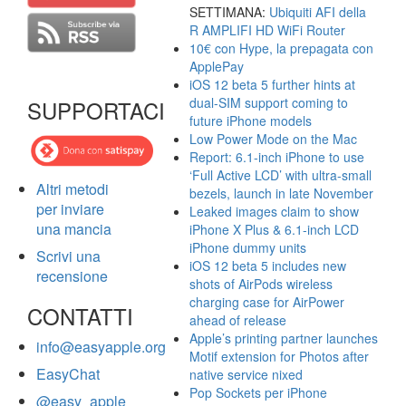
SETTIMANA:
Ubiquiti AFI della
R AMPLIFI HD WiFi Router
10€ con Hype, la prepagata con
ApplePay
iOS 12 beta 5 further hints at
dual-SIM support coming to
SUPPORTACI
future iPhone models
Low Power Mode on the Mac
Report: 6.1-inch iPhone to use
‘Full Active LCD’ with ultra-small
Altri metodi
bezels, launch in late November
per inviare
Leaked images claim to show
una mancia
iPhone X Plus & 6.1-inch LCD
iPhone dummy units
Scrivi una
iOS 12 beta 5 includes new
recensione
shots of AirPods wireless
charging case for AirPower
CONTATTI
ahead of release
Apple’s printing partner launches
info@easyapple.org
Motif extension for Photos after
EasyChat
native service nixed
Pop Sockets per iPhone
@easy_apple