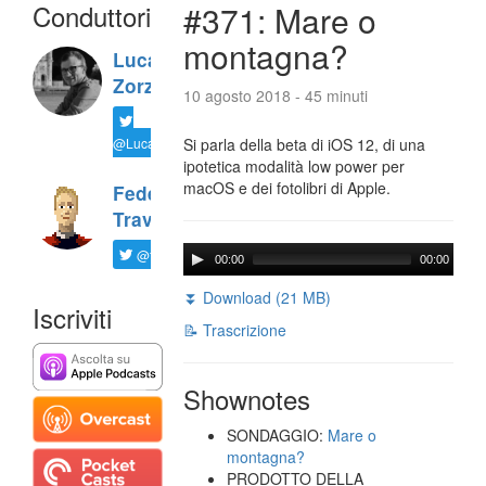
Conduttori
#371: Mare o
montagna?
Luca
Zorzi
10 agosto 2018 - 45 minuti
@LucaTNT
Si parla della beta di iOS 12, di una
ipotetica modalità low power per
macOS e dei fotolibri di Apple.
Federico
Travaini
@ftrava
00:00
00:00
⏬ Download (21 MB)
Iscriviti
📝 Trascrizione
Shownotes
SONDAGGIO:
Mare o
montagna?
PRODOTTO DELLA