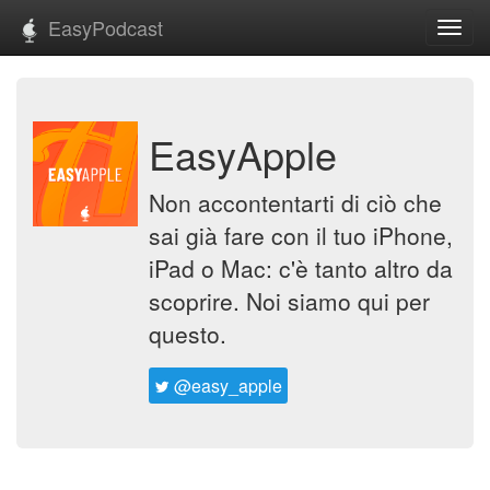
EasyPodcast
Toggl
navig
EasyApple
Non accontentarti di ciò che
sai già fare con il tuo iPhone,
iPad o Mac: c'è tanto altro da
scoprire. Noi siamo qui per
questo.
@easy_apple