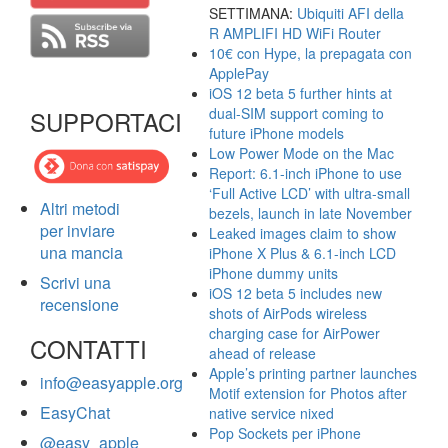
SETTIMANA:
Ubiquiti AFI della
R AMPLIFI HD WiFi Router
10€ con Hype, la prepagata con
ApplePay
iOS 12 beta 5 further hints at
dual-SIM support coming to
SUPPORTACI
future iPhone models
Low Power Mode on the Mac
Report: 6.1-inch iPhone to use
‘Full Active LCD’ with ultra-small
Altri metodi
bezels, launch in late November
per inviare
Leaked images claim to show
una mancia
iPhone X Plus & 6.1-inch LCD
iPhone dummy units
Scrivi una
iOS 12 beta 5 includes new
recensione
shots of AirPods wireless
charging case for AirPower
CONTATTI
ahead of release
Apple’s printing partner launches
info@easyapple.org
Motif extension for Photos after
EasyChat
native service nixed
Pop Sockets per iPhone
@easy_apple