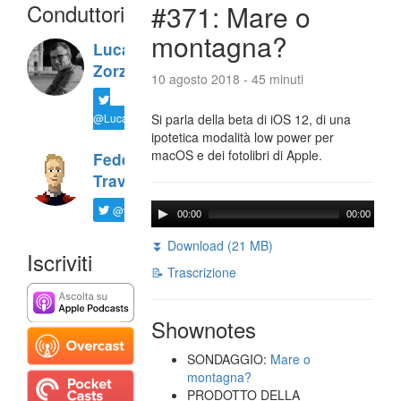
Conduttori
#371: Mare o
montagna?
Luca
Zorzi
10 agosto 2018 - 45 minuti
@LucaTNT
Si parla della beta di iOS 12, di una
ipotetica modalità low power per
macOS e dei fotolibri di Apple.
Federico
Travaini
@ftrava
00:00
00:00
⏬ Download (21 MB)
Iscriviti
📝 Trascrizione
Shownotes
SONDAGGIO:
Mare o
montagna?
PRODOTTO DELLA