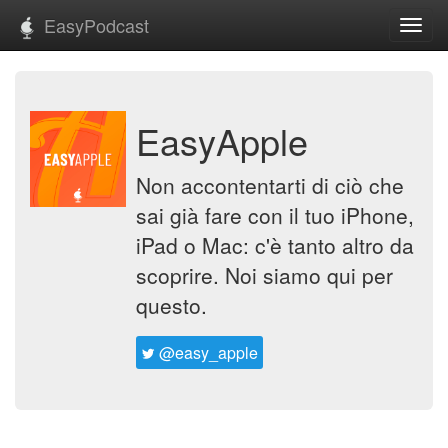
EasyPodcast
Toggl
navig
EasyApple
Non accontentarti di ciò che
sai già fare con il tuo iPhone,
iPad o Mac: c'è tanto altro da
scoprire. Noi siamo qui per
questo.
@easy_apple