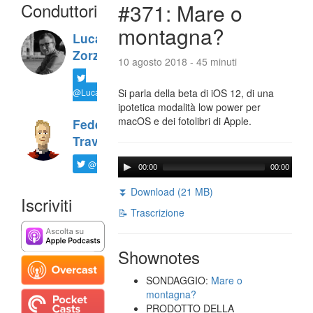
Conduttori
#371: Mare o
montagna?
Luca
Zorzi
10 agosto 2018 - 45 minuti
@LucaTNT
Si parla della beta di iOS 12, di una
ipotetica modalità low power per
macOS e dei fotolibri di Apple.
Federico
Travaini
@ftrava
00:00
00:00
⏬ Download (21 MB)
Iscriviti
📝 Trascrizione
Shownotes
SONDAGGIO:
Mare o
montagna?
PRODOTTO DELLA