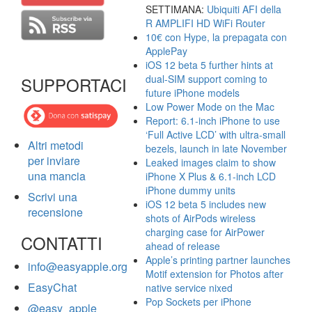
SETTIMANA:
Ubiquiti AFI della
R AMPLIFI HD WiFi Router
10€ con Hype, la prepagata con
ApplePay
iOS 12 beta 5 further hints at
dual-SIM support coming to
SUPPORTACI
future iPhone models
Low Power Mode on the Mac
Report: 6.1-inch iPhone to use
‘Full Active LCD’ with ultra-small
Altri metodi
bezels, launch in late November
per inviare
Leaked images claim to show
una mancia
iPhone X Plus & 6.1-inch LCD
iPhone dummy units
Scrivi una
iOS 12 beta 5 includes new
recensione
shots of AirPods wireless
charging case for AirPower
CONTATTI
ahead of release
Apple’s printing partner launches
info@easyapple.org
Motif extension for Photos after
EasyChat
native service nixed
Pop Sockets per iPhone
@easy_apple