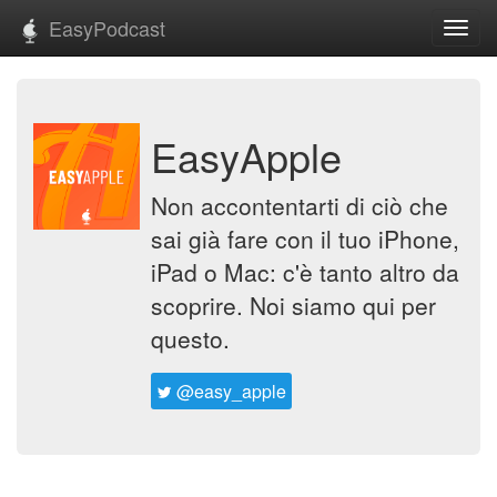
EasyPodcast
Toggl
navig
EasyApple
Non accontentarti di ciò che
sai già fare con il tuo iPhone,
iPad o Mac: c'è tanto altro da
scoprire. Noi siamo qui per
questo.
@easy_apple