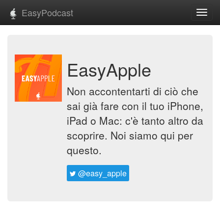
EasyPodcast
Toggl
navig
EasyApple
Non accontentarti di ciò che
sai già fare con il tuo iPhone,
iPad o Mac: c'è tanto altro da
scoprire. Noi siamo qui per
questo.
@easy_apple