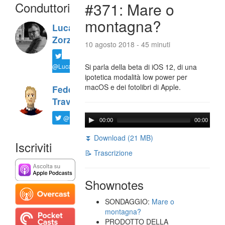
Conduttori
#371: Mare o
montagna?
Luca
Zorzi
10 agosto 2018 - 45 minuti
@LucaTNT
Si parla della beta di iOS 12, di una
ipotetica modalità low power per
macOS e dei fotolibri di Apple.
Federico
Travaini
@ftrava
00:00
00:00
⏬ Download (21 MB)
Iscriviti
📝 Trascrizione
Shownotes
SONDAGGIO:
Mare o
montagna?
PRODOTTO DELLA