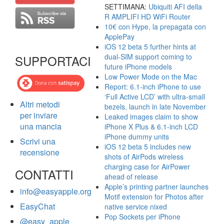
SETTIMANA:
Ubiquiti AFI della
R AMPLIFI HD WiFi Router
10€ con Hype, la prepagata con
ApplePay
iOS 12 beta 5 further hints at
dual-SIM support coming to
SUPPORTACI
future iPhone models
Low Power Mode on the Mac
Report: 6.1-inch iPhone to use
‘Full Active LCD’ with ultra-small
Altri metodi
bezels, launch in late November
per inviare
Leaked images claim to show
una mancia
iPhone X Plus & 6.1-inch LCD
iPhone dummy units
Scrivi una
iOS 12 beta 5 includes new
recensione
shots of AirPods wireless
charging case for AirPower
CONTATTI
ahead of release
Apple’s printing partner launches
info@easyapple.org
Motif extension for Photos after
EasyChat
native service nixed
Pop Sockets per iPhone
@easy_apple