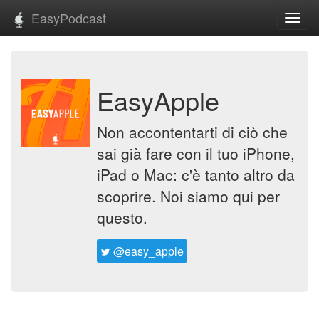
EasyPodcast
Toggl
navig
EasyApple
Non accontentarti di ciò che
sai già fare con il tuo iPhone,
iPad o Mac: c'è tanto altro da
scoprire. Noi siamo qui per
questo.
@easy_apple