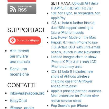
SETTIMANA:
Ubiquiti AFI della
R AMPLIFI HD WiFi Router
10€ con Hype, la prepagata con
ApplePay
iOS 12 beta 5 further hints at
dual-SIM support coming to
SUPPORTACI
future iPhone models
Low Power Mode on the Mac
Report: 6.1-inch iPhone to use
‘Full Active LCD’ with ultra-small
Altri metodi
bezels, launch in late November
per inviare
Leaked images claim to show
una mancia
iPhone X Plus & 6.1-inch LCD
iPhone dummy units
Scrivi una
iOS 12 beta 5 includes new
recensione
shots of AirPods wireless
charging case for AirPower
CONTATTI
ahead of release
Apple’s printing partner launches
info@easyapple.org
Motif extension for Photos after
EasyChat
native service nixed
Pop Sockets per iPhone
@easy_apple