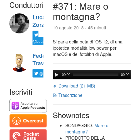
Conduttori
#371: Mare o
montagna?
Luca
Zorzi
10 agosto 2018 - 45 minuti
@LucaTNT
Si parla della beta di iOS 12, di una
ipotetica modalità low power per
macOS e dei fotolibri di Apple.
Federico
Travaini
@ftrava
00:00
00:00
⏬ Download (21 MB)
Iscriviti
📝 Trascrizione
Shownotes
SONDAGGIO:
Mare o
montagna?
PRODOTTO DELLA