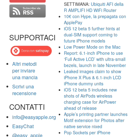
SETTIMANA:
Ubiquiti AFI della
R AMPLIFI HD WiFi Router
10€ con Hype, la prepagata con
ApplePay
iOS 12 beta 5 further hints at
dual-SIM support coming to
SUPPORTACI
future iPhone models
Low Power Mode on the Mac
Report: 6.1-inch iPhone to use
‘Full Active LCD’ with ultra-small
Altri metodi
bezels, launch in late November
per inviare
Leaked images claim to show
una mancia
iPhone X Plus & 6.1-inch LCD
iPhone dummy units
Scrivi una
iOS 12 beta 5 includes new
recensione
shots of AirPods wireless
charging case for AirPower
CONTATTI
ahead of release
Apple’s printing partner launches
info@easyapple.org
Motif extension for Photos after
EasyChat
native service nixed
Pop Sockets per iPhone
@easy_apple