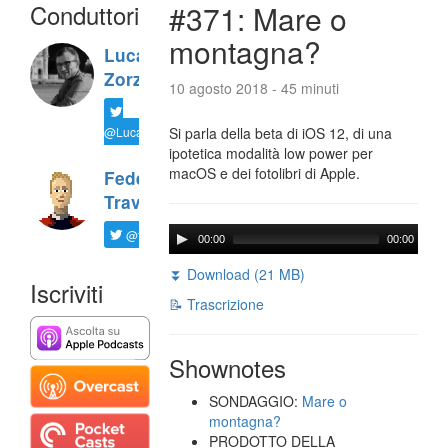
Conduttori
#371: Mare o
montagna?
Luca
Zorzi
10 agosto 2018 - 45 minuti
@LucaTNT
Si parla della beta di iOS 12, di una
ipotetica modalità low power per
macOS e dei fotolibri di Apple.
Federico
Travaini
@ftrava
00:00
00:00
⏬ Download (21 MB)
Iscriviti
📝 Trascrizione
Shownotes
SONDAGGIO:
Mare o
montagna?
PRODOTTO DELLA