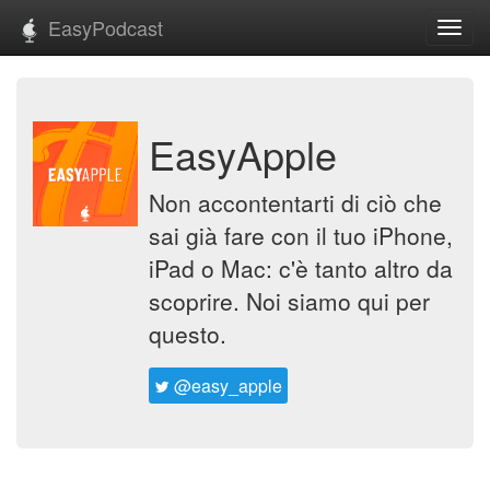
EasyPodcast
Toggl
navig
EasyApple
Non accontentarti di ciò che
sai già fare con il tuo iPhone,
iPad o Mac: c'è tanto altro da
scoprire. Noi siamo qui per
questo.
@easy_apple