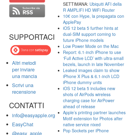
SETTIMANA:
Ubiquiti AFI della
R AMPLIFI HD WiFi Router
10€ con Hype, la prepagata con
ApplePay
iOS 12 beta 5 further hints at
dual-SIM support coming to
SUPPORTACI
future iPhone models
Low Power Mode on the Mac
Report: 6.1-inch iPhone to use
‘Full Active LCD’ with ultra-small
Altri metodi
bezels, launch in late November
per inviare
Leaked images claim to show
una mancia
iPhone X Plus & 6.1-inch LCD
iPhone dummy units
Scrivi una
iOS 12 beta 5 includes new
recensione
shots of AirPods wireless
charging case for AirPower
CONTATTI
ahead of release
Apple’s printing partner launches
info@easyapple.org
Motif extension for Photos after
EasyChat
native service nixed
Pop Sockets per iPhone
@easy_apple