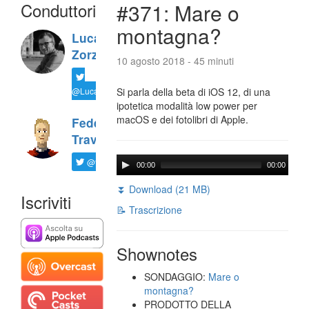
Conduttori
#371: Mare o
montagna?
Luca
Zorzi
10 agosto 2018 - 45 minuti
@LucaTNT
Si parla della beta di iOS 12, di una
ipotetica modalità low power per
macOS e dei fotolibri di Apple.
Federico
Travaini
@ftrava
00:00
00:00
⏬ Download (21 MB)
Iscriviti
📝 Trascrizione
Shownotes
SONDAGGIO:
Mare o
montagna?
PRODOTTO DELLA