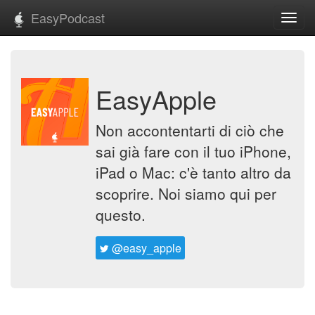
EasyPodcast
Toggl
navig
EasyApple
Non accontentarti di ciò che
sai già fare con il tuo iPhone,
iPad o Mac: c'è tanto altro da
scoprire. Noi siamo qui per
questo.
@easy_apple