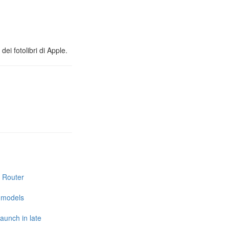
ei fotolibri di Apple.
i Router
e models
launch in late