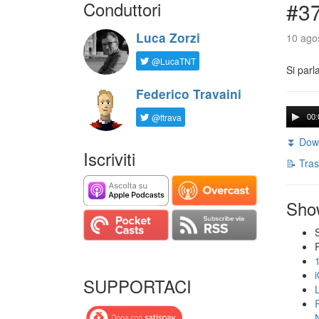
Conduttori
#3
Luca Zorzi
10 agos
@LucaTNT
Si parl
Federico Travaini
@ftrava
00:
⏬ Down
Iscriviti
📝 Tras
Sho
SUPPORTACI