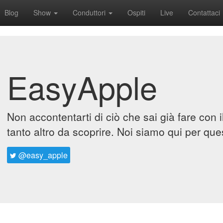
Blog
Show
Conduttori
Ospiti
Live
Contattaci
EasyApple
Non accontentarti di ciò che sai già fare con 
tanto altro da scoprire. Noi siamo qui per que
@easy_apple