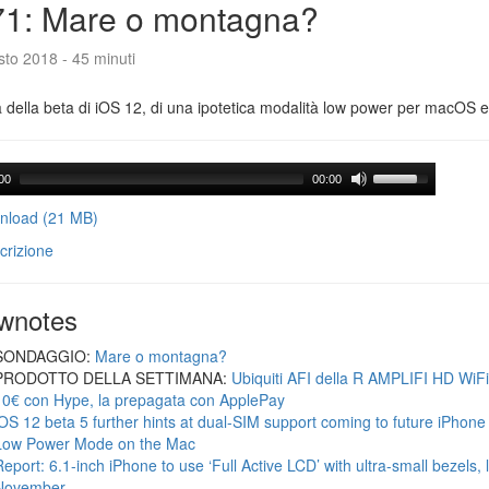
71: Mare o montagna?
to 2018 - 45 minuti
a della beta di iOS 12, di una ipotetica modalità low power per macOS e d
00
00:00
load (21 MB)
crizione
wnotes
SONDAGGIO:
Mare o montagna?
PRODOTTO DELLA SETTIMANA:
Ubiquiti AFI della R AMPLIFI HD WiF
10€ con Hype, la prepagata con ApplePay
iOS 12 beta 5 further hints at dual-SIM support coming to future iPhon
Low Power Mode on the Mac
Report: 6.1-inch iPhone to use ‘Full Active LCD’ with ultra-small bezels, 
November