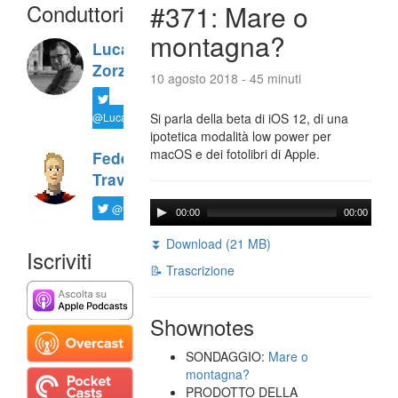
Conduttori
#371: Mare o
montagna?
Luca
Zorzi
10 agosto 2018 - 45 minuti
@LucaTNT
Si parla della beta di iOS 12, di una
ipotetica modalità low power per
macOS e dei fotolibri di Apple.
Federico
Travaini
@ftrava
00:00
00:00
⏬ Download (21 MB)
Iscriviti
📝 Trascrizione
Shownotes
SONDAGGIO:
Mare o
montagna?
PRODOTTO DELLA