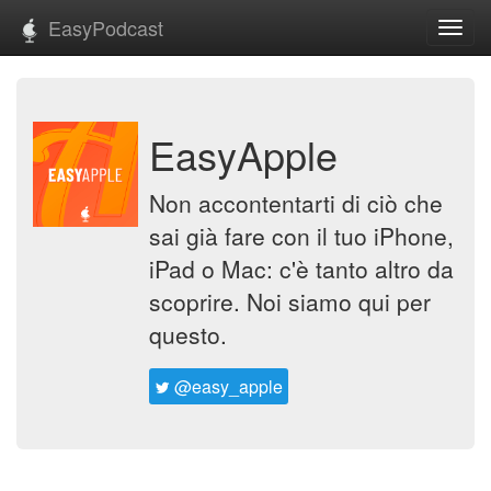
EasyPodcast
Toggl
navig
EasyApple
Non accontentarti di ciò che
sai già fare con il tuo iPhone,
iPad o Mac: c'è tanto altro da
scoprire. Noi siamo qui per
questo.
@easy_apple