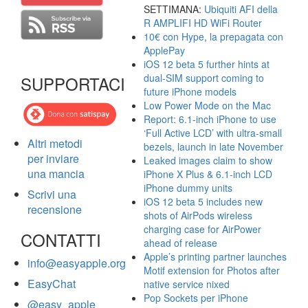
SETTIMANA:
Ubiquiti AFI della
R AMPLIFI HD WiFi Router
10€ con Hype, la prepagata con
ApplePay
iOS 12 beta 5 further hints at
dual-SIM support coming to
SUPPORTACI
future iPhone models
Low Power Mode on the Mac
Report: 6.1-inch iPhone to use
‘Full Active LCD’ with ultra-small
Altri metodi
bezels, launch in late November
per inviare
Leaked images claim to show
una mancia
iPhone X Plus & 6.1-inch LCD
iPhone dummy units
Scrivi una
iOS 12 beta 5 includes new
recensione
shots of AirPods wireless
charging case for AirPower
CONTATTI
ahead of release
Apple’s printing partner launches
info@easyapple.org
Motif extension for Photos after
EasyChat
native service nixed
Pop Sockets per iPhone
@easy_apple