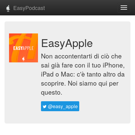
EasyPodcast
Toggl
navig
EasyApple
Non accontentarti di ciò che
sai già fare con il tuo iPhone,
iPad o Mac: c'è tanto altro da
scoprire. Noi siamo qui per
questo.
@easy_apple