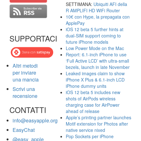
SETTIMANA:
Ubiquiti AFI della
R AMPLIFI HD WiFi Router
10€ con Hype, la prepagata con
ApplePay
iOS 12 beta 5 further hints at
dual-SIM support coming to
SUPPORTACI
future iPhone models
Low Power Mode on the Mac
Report: 6.1-inch iPhone to use
‘Full Active LCD’ with ultra-small
Altri metodi
bezels, launch in late November
per inviare
Leaked images claim to show
una mancia
iPhone X Plus & 6.1-inch LCD
iPhone dummy units
Scrivi una
iOS 12 beta 5 includes new
recensione
shots of AirPods wireless
charging case for AirPower
CONTATTI
ahead of release
Apple’s printing partner launches
info@easyapple.org
Motif extension for Photos after
EasyChat
native service nixed
Pop Sockets per iPhone
@easy_apple