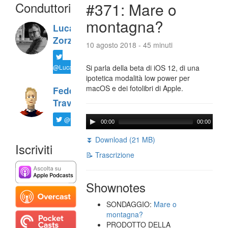
Conduttori
#371: Mare o
montagna?
Luca
Zorzi
10 agosto 2018 - 45 minuti
@LucaTNT
Si parla della beta di iOS 12, di una
ipotetica modalità low power per
macOS e dei fotolibri di Apple.
Federico
Travaini
@ftrava
00:00
00:00
⏬ Download (21 MB)
Iscriviti
📝 Trascrizione
Shownotes
SONDAGGIO:
Mare o
montagna?
PRODOTTO DELLA