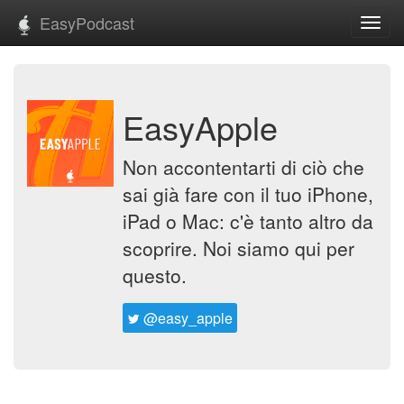
EasyPodcast
Toggl
navig
EasyApple
Non accontentarti di ciò che
sai già fare con il tuo iPhone,
iPad o Mac: c'è tanto altro da
scoprire. Noi siamo qui per
questo.
@easy_apple