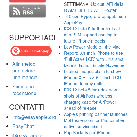
SETTIMANA:
Ubiquiti AFI della
R AMPLIFI HD WiFi Router
10€ con Hype, la prepagata con
ApplePay
iOS 12 beta 5 further hints at
dual-SIM support coming to
SUPPORTACI
future iPhone models
Low Power Mode on the Mac
Report: 6.1-inch iPhone to use
‘Full Active LCD’ with ultra-small
Altri metodi
bezels, launch in late November
per inviare
Leaked images claim to show
una mancia
iPhone X Plus & 6.1-inch LCD
iPhone dummy units
Scrivi una
iOS 12 beta 5 includes new
recensione
shots of AirPods wireless
charging case for AirPower
CONTATTI
ahead of release
Apple’s printing partner launches
info@easyapple.org
Motif extension for Photos after
EasyChat
native service nixed
Pop Sockets per iPhone
@easy_apple