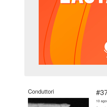
Conduttori
#3
10 agos