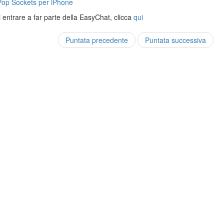
Pop Sockets per iPhone
 entrare a far parte della EasyChat, clicca
qui
Puntata precedente
Puntata successiva
Federico
Travaini
@ftrava