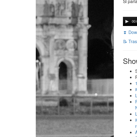
Si parl
00:
⏬ Down
📝 Tras
Sho