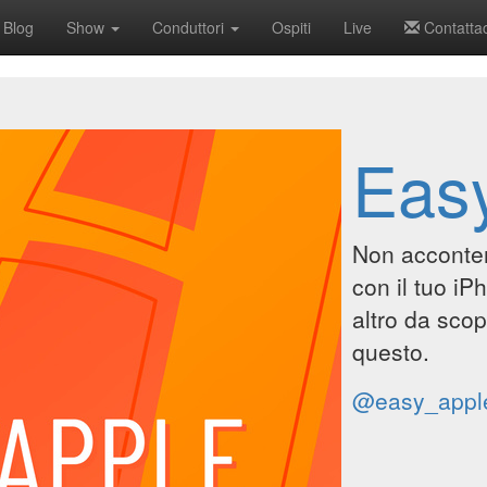
Blog
Show
Conduttori
Ospiti
Live
Contattac
Eas
Non accontent
con il tuo iP
altro da scop
questo.
@easy_appl