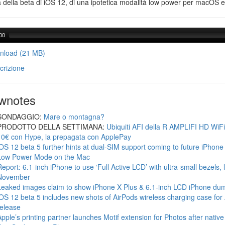
@LucaTNT
a della beta di iOS 12, di una ipotetica modalità low power per macOS e d
00
load (21 MB)
crizione
wnotes
SONDAGGIO:
Mare o montagna?
PRODOTTO DELLA SETTIMANA:
Ubiquiti AFI della R AMPLIFI HD WiF
10€ con Hype, la prepagata con ApplePay
iOS 12 beta 5 further hints at dual-SIM support coming to future iPhon
Low Power Mode on the Mac
Report: 6.1-inch iPhone to use ‘Full Active LCD’ with ultra-small bezels, 
November
Leaked images claim to show iPhone X Plus & 6.1-inch LCD iPhone du
iOS 12 beta 5 includes new shots of AirPods wireless charging case for
release
Apple’s printing partner launches Motif extension for Photos after native