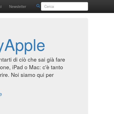
i
Newsletter
yApple
arti di ciò che sai già fare
hone, iPad o Mac: c'è tanto
rire. Noi siamo qui per
e