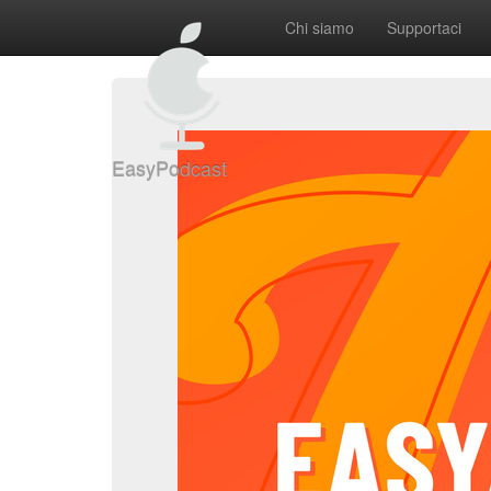
Chi siamo
Supportaci
EasyPodcast