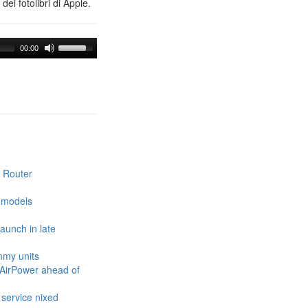
ei fotolibri di Apple.
00:00
i Router
e models
launch in late
mmy units
 AirPower ahead of
 service nixed