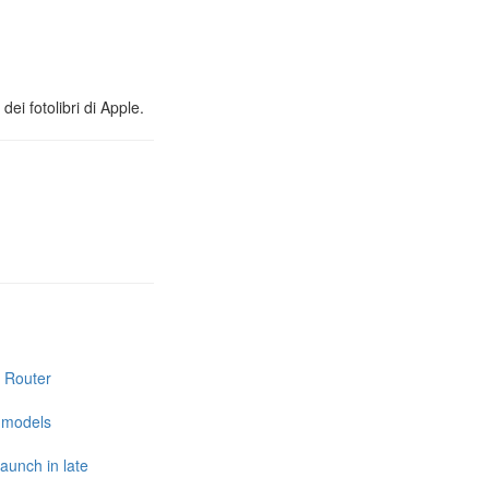
ei fotolibri di Apple.
i Router
e models
launch in late