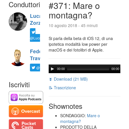
Conduttori
#371: Mare o
montagna?
Luca
Zorzi
10 agosto 2018 - 45 minuti
@LucaTNT
Si parla della beta di iOS 12, di una
ipotetica modalità low power per
macOS e dei fotolibri di Apple.
Federico
Travaini
@ftrava
00:00
00:00
⏬ Download (21 MB)
Iscriviti
📝 Trascrizione
Shownotes
SONDAGGIO:
Mare o
montagna?
PRODOTTO DELLA