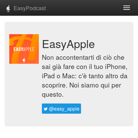
EasyPodcast
Toggl
navig
EasyApple
Non accontentarti di ciò che
sai già fare con il tuo iPhone,
iPad o Mac: c'è tanto altro da
scoprire. Noi siamo qui per
questo.
@easy_apple