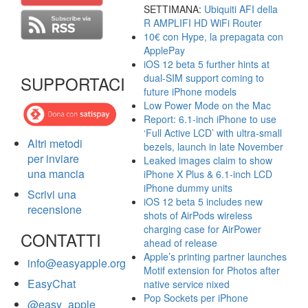
SETTIMANA:
Ubiquiti AFI della
R AMPLIFI HD WiFi Router
10€ con Hype, la prepagata con
ApplePay
iOS 12 beta 5 further hints at
dual-SIM support coming to
SUPPORTACI
future iPhone models
Low Power Mode on the Mac
Report: 6.1-inch iPhone to use
‘Full Active LCD’ with ultra-small
Altri metodi
bezels, launch in late November
per inviare
Leaked images claim to show
una mancia
iPhone X Plus & 6.1-inch LCD
iPhone dummy units
Scrivi una
iOS 12 beta 5 includes new
recensione
shots of AirPods wireless
charging case for AirPower
CONTATTI
ahead of release
Apple’s printing partner launches
info@easyapple.org
Motif extension for Photos after
EasyChat
native service nixed
Pop Sockets per iPhone
@easy_apple