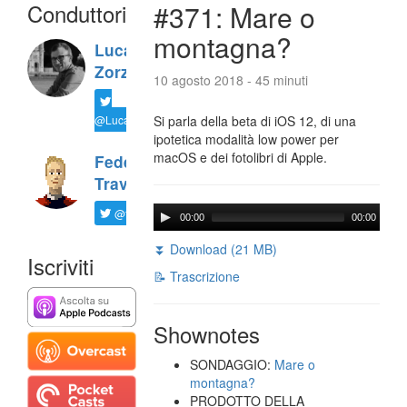
Conduttori
#371: Mare o
montagna?
Luca
Zorzi
10 agosto 2018 - 45 minuti
@LucaTNT
Si parla della beta di iOS 12, di una
ipotetica modalità low power per
macOS e dei fotolibri di Apple.
Federico
Travaini
@ftrava
00:00
00:00
⏬ Download (21 MB)
Iscriviti
📝 Trascrizione
Shownotes
SONDAGGIO:
Mare o
montagna?
PRODOTTO DELLA