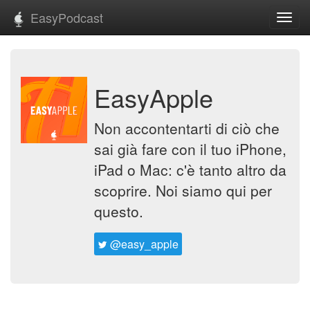
EasyPodcast
Toggl
navig
EasyApple
Non accontentarti di ciò che
sai già fare con il tuo iPhone,
iPad o Mac: c'è tanto altro da
scoprire. Noi siamo qui per
questo.
@easy_apple