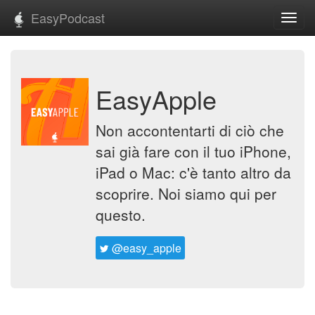
EasyPodcast
Toggl
navig
EasyApple
Non accontentarti di ciò che
sai già fare con il tuo iPhone,
iPad o Mac: c'è tanto altro da
scoprire. Noi siamo qui per
questo.
@easy_apple