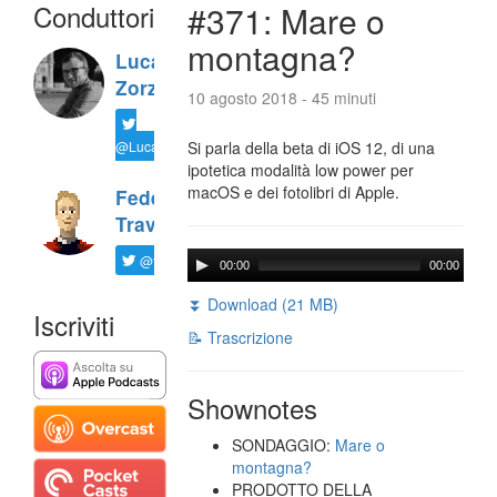
Conduttori
#371: Mare o
montagna?
Luca
Zorzi
10 agosto 2018 - 45 minuti
@LucaTNT
Si parla della beta di iOS 12, di una
ipotetica modalità low power per
macOS e dei fotolibri di Apple.
Federico
Travaini
@ftrava
00:00
00:00
⏬ Download (21 MB)
Iscriviti
📝 Trascrizione
Shownotes
SONDAGGIO:
Mare o
montagna?
PRODOTTO DELLA