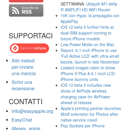
SETTIMANA:
Ubiquiti AFI della
R AMPLIFI HD WiFi Router
10€ con Hype, la prepagata con
ApplePay
iOS 12 beta 5 further hints at
dual-SIM support coming to
SUPPORTACI
future iPhone models
Low Power Mode on the Mac
Report: 6.1-inch iPhone to use
‘Full Active LCD’ with ultra-small
Altri metodi
bezels, launch in late November
per inviare
Leaked images claim to show
una mancia
iPhone X Plus & 6.1-inch LCD
iPhone dummy units
Scrivi una
iOS 12 beta 5 includes new
recensione
shots of AirPods wireless
charging case for AirPower
CONTATTI
ahead of release
Apple’s printing partner launches
info@easyapple.org
Motif extension for Photos after
EasyChat
native service nixed
Pop Sockets per iPhone
@easy_apple