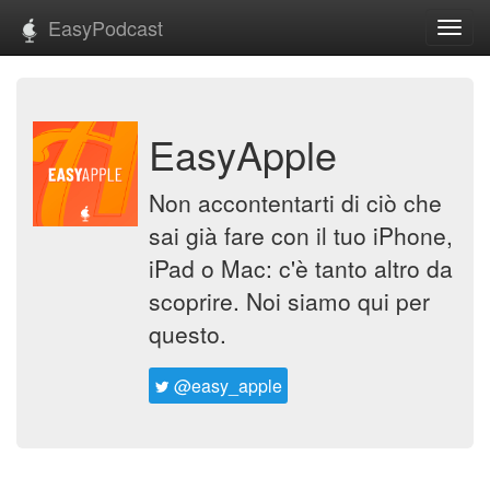
EasyPodcast
Toggl
navig
EasyApple
Non accontentarti di ciò che
sai già fare con il tuo iPhone,
iPad o Mac: c'è tanto altro da
scoprire. Noi siamo qui per
questo.
@easy_apple