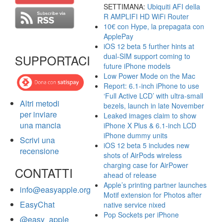
SETTIMANA:
Ubiquiti AFI della
R AMPLIFI HD WiFi Router
10€ con Hype, la prepagata con
ApplePay
iOS 12 beta 5 further hints at
dual-SIM support coming to
SUPPORTACI
future iPhone models
Low Power Mode on the Mac
Report: 6.1-inch iPhone to use
‘Full Active LCD’ with ultra-small
Altri metodi
bezels, launch in late November
per inviare
Leaked images claim to show
una mancia
iPhone X Plus & 6.1-inch LCD
iPhone dummy units
Scrivi una
iOS 12 beta 5 includes new
recensione
shots of AirPods wireless
charging case for AirPower
CONTATTI
ahead of release
Apple’s printing partner launches
info@easyapple.org
Motif extension for Photos after
EasyChat
native service nixed
Pop Sockets per iPhone
@easy_apple