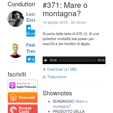
Conduttori
#371: Mare o
montagna?
Luca
Zorzi
10 agosto 2018 - 45 minuti
@LucaTNT
Si parla della beta di iOS 12, di una
ipotetica modalità low power per
macOS e dei fotolibri di Apple.
Federico
Travaini
@ftrava
00:00
00:00
⏬ Download (21 MB)
Iscriviti
📝 Trascrizione
Shownotes
SONDAGGIO:
Mare o
montagna?
PRODOTTO DELLA