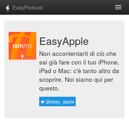
EasyPodcast
Toggl
navig
EasyApple
Non accontentarti di ciò che
sai già fare con il tuo iPhone,
iPad o Mac: c'è tanto altro da
scoprire. Noi siamo qui per
questo.
@easy_apple