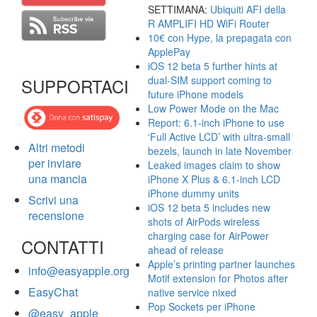
SETTIMANA:
Ubiquiti AFI della
R AMPLIFI HD WiFi Router
10€ con Hype, la prepagata con
ApplePay
iOS 12 beta 5 further hints at
dual-SIM support coming to
SUPPORTACI
future iPhone models
Low Power Mode on the Mac
Report: 6.1-inch iPhone to use
‘Full Active LCD’ with ultra-small
Altri metodi
bezels, launch in late November
per inviare
Leaked images claim to show
una mancia
iPhone X Plus & 6.1-inch LCD
iPhone dummy units
Scrivi una
iOS 12 beta 5 includes new
recensione
shots of AirPods wireless
charging case for AirPower
CONTATTI
ahead of release
Apple’s printing partner launches
info@easyapple.org
Motif extension for Photos after
EasyChat
native service nixed
Pop Sockets per iPhone
@easy_apple