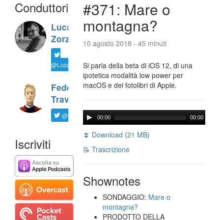
Conduttori
#371: Mare o
montagna?
Luca
Zorzi
10 agosto 2018 - 45 minuti
@LucaTNT
Si parla della beta di iOS 12, di una
ipotetica modalità low power per
macOS e dei fotolibri di Apple.
Federico
Travaini
@ftrava
00:00
00:00
⏬ Download (21 MB)
Iscriviti
📝 Trascrizione
Shownotes
SONDAGGIO:
Mare o
montagna?
PRODOTTO DELLA