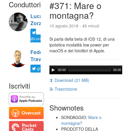
Conduttori
#371: Mare o
montagna?
Luca
Zorzi
10 agosto 2018 - 45 minuti
@LucaTNT
Si parla della beta di iOS 12, di una
ipotetica modalità low power per
macOS e dei fotolibri di Apple.
Federico
Travaini
@ftrava
00:00
00:00
⏬ Download (21 MB)
Iscriviti
📝 Trascrizione
Shownotes
SONDAGGIO:
Mare o
montagna?
PRODOTTO DELLA