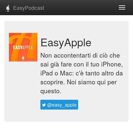
EasyPodcast
Toggl
navig
EasyApple
Non accontentarti di ciò che
sai già fare con il tuo iPhone,
iPad o Mac: c'è tanto altro da
scoprire. Noi siamo qui per
questo.
@easy_apple