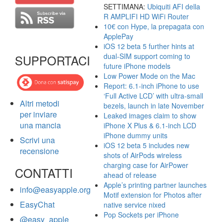
SETTIMANA:
Ubiquiti AFI della
R AMPLIFI HD WiFi Router
10€ con Hype, la prepagata con
ApplePay
iOS 12 beta 5 further hints at
dual-SIM support coming to
SUPPORTACI
future iPhone models
Low Power Mode on the Mac
Report: 6.1-inch iPhone to use
‘Full Active LCD’ with ultra-small
Altri metodi
bezels, launch in late November
per inviare
Leaked images claim to show
una mancia
iPhone X Plus & 6.1-inch LCD
iPhone dummy units
Scrivi una
iOS 12 beta 5 includes new
recensione
shots of AirPods wireless
charging case for AirPower
CONTATTI
ahead of release
Apple’s printing partner launches
info@easyapple.org
Motif extension for Photos after
EasyChat
native service nixed
Pop Sockets per iPhone
@easy_apple