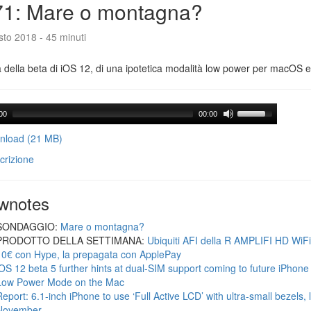
71: Mare o montagna?
to 2018 - 45 minuti
a della beta di iOS 12, di una ipotetica modalità low power per macOS e d
00
00:00
load (21 MB)
crizione
wnotes
SONDAGGIO:
Mare o montagna?
PRODOTTO DELLA SETTIMANA:
Ubiquiti AFI della R AMPLIFI HD WiF
10€ con Hype, la prepagata con ApplePay
iOS 12 beta 5 further hints at dual-SIM support coming to future iPhon
Low Power Mode on the Mac
Report: 6.1-inch iPhone to use ‘Full Active LCD’ with ultra-small bezels, 
November