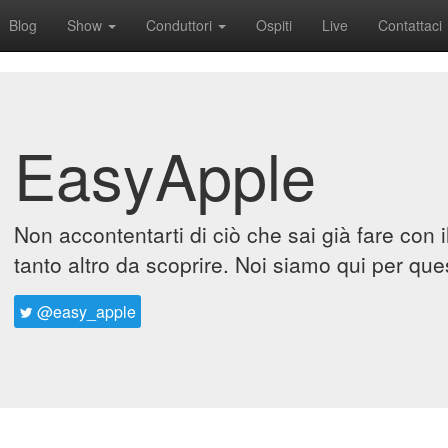
Blog
Show
Conduttori
Ospiti
Live
Contattaci
EasyApple
Non accontentarti di ciò che sai già fare con 
tanto altro da scoprire. Noi siamo qui per que
@easy_apple