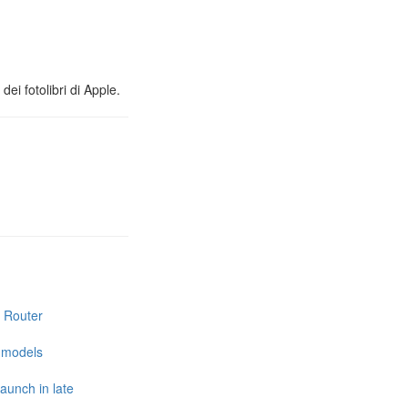
ei fotolibri di Apple.
i Router
e models
launch in late