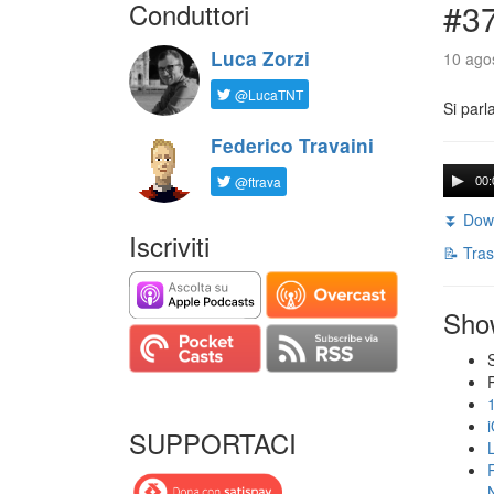
Conduttori
#3
Luca Zorzi
10 agos
@LucaTNT
Si parl
Federico Travaini
@ftrava
00:
⏬ Down
Iscriviti
📝 Tras
Sho
SUPPORTACI