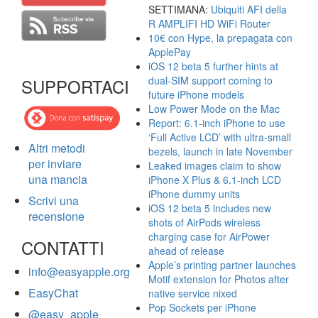
SETTIMANA:
Ubiquiti AFI della
R AMPLIFI HD WiFi Router
10€ con Hype, la prepagata con
ApplePay
iOS 12 beta 5 further hints at
dual-SIM support coming to
SUPPORTACI
future iPhone models
Low Power Mode on the Mac
Report: 6.1-inch iPhone to use
‘Full Active LCD’ with ultra-small
Altri metodi
bezels, launch in late November
per inviare
Leaked images claim to show
una mancia
iPhone X Plus & 6.1-inch LCD
iPhone dummy units
Scrivi una
iOS 12 beta 5 includes new
recensione
shots of AirPods wireless
charging case for AirPower
CONTATTI
ahead of release
Apple’s printing partner launches
info@easyapple.org
Motif extension for Photos after
EasyChat
native service nixed
Pop Sockets per iPhone
@easy_apple