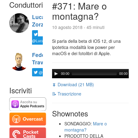
Conduttori
#371: Mare o
montagna?
Luca
Zorzi
10 agosto 2018 - 45 minuti
@LucaTNT
Si parla della beta di iOS 12, di una
ipotetica modalità low power per
macOS e dei fotolibri di Apple.
Federico
Travaini
@ftrava
00:00
00:00
⏬ Download (21 MB)
Iscriviti
📝 Trascrizione
Shownotes
SONDAGGIO:
Mare o
montagna?
PRODOTTO DELLA