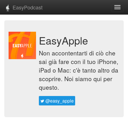
EasyPodcast
Toggl
navig
EasyApple
Non accontentarti di ciò che
sai già fare con il tuo iPhone,
iPad o Mac: c'è tanto altro da
scoprire. Noi siamo qui per
questo.
@easy_apple