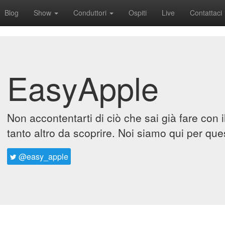
Blog
Show
Conduttori
Ospiti
Live
Contattaci
EasyApple
Non accontentarti di ciò che sai già fare con 
tanto altro da scoprire. Noi siamo qui per que
@easy_apple