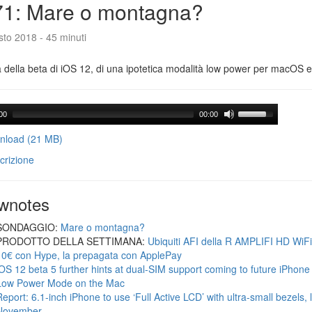
71: Mare o montagna?
to 2018 - 45 minuti
a della beta di iOS 12, di una ipotetica modalità low power per macOS e d
00
00:00
load (21 MB)
crizione
wnotes
SONDAGGIO:
Mare o montagna?
PRODOTTO DELLA SETTIMANA:
Ubiquiti AFI della R AMPLIFI HD WiF
10€ con Hype, la prepagata con ApplePay
iOS 12 beta 5 further hints at dual-SIM support coming to future iPhon
Low Power Mode on the Mac
Report: 6.1-inch iPhone to use ‘Full Active LCD’ with ultra-small bezels, 
November