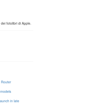
ei fotolibri di Apple.
i Router
e models
launch in late