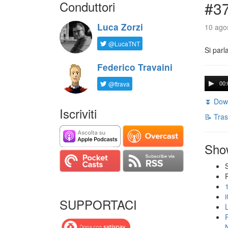
Conduttori
#3
Luca Zorzi
10 agos
@LucaTNT
Si parl
Federico Travaini
@ftrava
00:
⏬ Down
Iscriviti
📝 Tras
Sho
SUPPORTACI